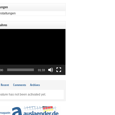
tungen
nstaltungen
Jahres
:00
01:33
Recent
Comments
Archives
eature has not been activated yet.