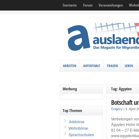
Startseite
Forum
Veranstaltungen
Wohnb
ARBEITEN
AUFENTHALT
FRAUEN
LEBEN
Werbung
Tag: Ägypten
Botschaft u
Grigory
|
4. April 
Top Themen
Vertretungen von
Jobbörse
Ägypten Hohe War
Wohnbörse
81 04 – 27 E-Ma
Sprachschulen
www.egyptembass