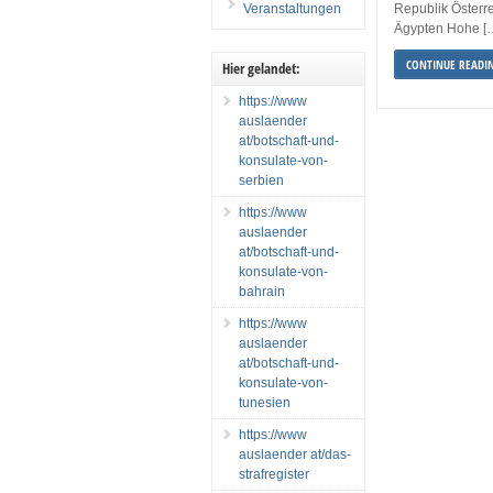
Veranstaltungen
Republik Österr
Ägypten Hohe [
CONTINUE READI
Hier gelandet:
https://www
auslaender
at/botschaft-und-
konsulate-von-
serbien
https://www
auslaender
at/botschaft-und-
konsulate-von-
bahrain
https://www
auslaender
at/botschaft-und-
konsulate-von-
tunesien
https://www
auslaender at/das-
strafregister