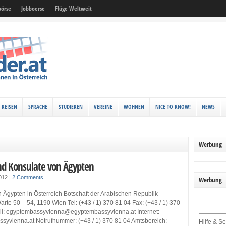
örse
Jobboerse
Flüge Weltweit
REISEN
SPRACHE
STUDIEREN
VEREINE
WOHNEN
NICE TO KNOW!
NEWS
Werbung
nd Konsulate von Ägypten
2012
|
2 Comments
Werbung
 Ägypten in Österreich Botschaft der Arabischen Republik
te 50 – 54, 1190 Wien Tel: (+43 / 1) 370 81 04 Fax: (+43 / 1) 370
il: egyptembassyvienna@egyptembassyvienna.at Internet:
yvienna.at Notrufnummer: (+43 / 1) 370 81 04 Amtsbereich:
Hilfe & Se