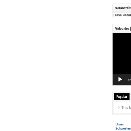
Veranstal
Keine Vera
Video des 
Video-
Player
00
Popular
This f