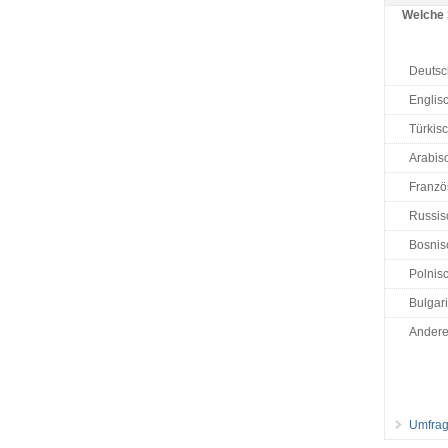
Welche 
Deutsc
Englis
Türkis
Arabisc
Französ
Russis
Bosnisc
Polnisc
Bulgar
Ander
Umfrag