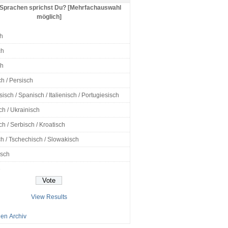
Sprachen sprichst Du? [Mehrfachauswahl
möglich]
h
ch
ch
h / Persisch
isch / Spanisch / Italienisch / Portugiesisch
ch / Ukrainisch
h / Serbisch / Kroatisch
h / Tschechisch / Slowakisch
isch
e
View Results
en Archiv