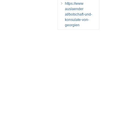
https://www
auslaender
at/botschaft-und-
konsulate-von-
georgien