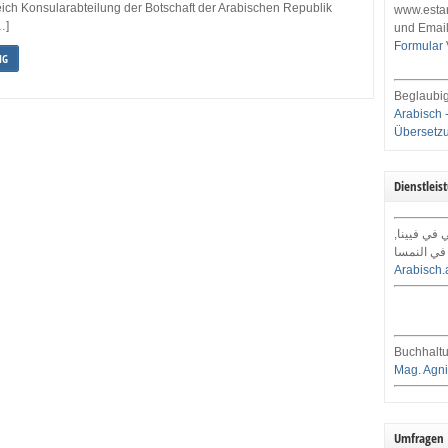
eich Konsularabteilung der Botschaft der Arabischen Republik
www.estar
…]
und Email
Formular
NG
Beglaubig
Arabisch 
Übersetz
Dienstleis
ي في فيينا
في النمسا
Arabisch.
Buchhaltu
Mag. Agni
Umfragen