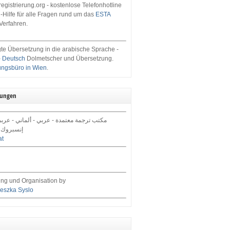
egistrierung.org - kostenlose Telefonhotline
-Hilfe für alle Fragen rund um das
ESTA
Verfahren.
te Übersetzung in die arabische Sprache -
- Deutsch
Dolmetscher und Übersetzung.
ungsbüro in Wien
.
tungen
مكتب ترجمة معتمدة - عربي - ألماني - عرب,
إنسبروك 
at
ng und Organisation by
eszka Syslo