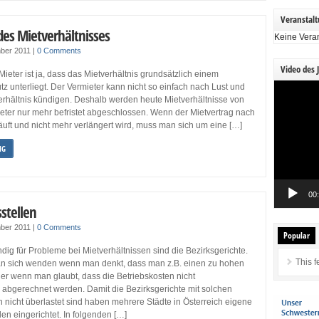
Veranstal
es Mietverhältnisses
Keine Vera
ber 2011
|
0 Comments
Video des 
 Mieter ist ja, dass das Mietverhältnis grundsätzlich einem
Video-
 unterliegt. Der Vermieter kann nicht so einfach nach Lust und
Player
erhältnis kündigen. Deshalb werden heute Mietverhältnisse von
eter nur mehr befristet abgeschlossen. Wenn der Mietvertrag nach
äuft und nicht mehr verlängert wird, muss man sich um eine […]
NG
00
stellen
ber 2011
|
0 Comments
Popular
ändig für Probleme bei Mietverhältnissen sind die Bezirksgerichte.
This f
n sich wenden wenn man denkt, dass man z.B. einen zu hohen
der wenn man glaubt, dass die Betriebskosten nicht
bgerechnet werden. Damit die Bezirksgerichte mit solchen
nicht überlastet sind haben mehrere Städte in Österreich eigene
len eingerichtet. In folgenden […]