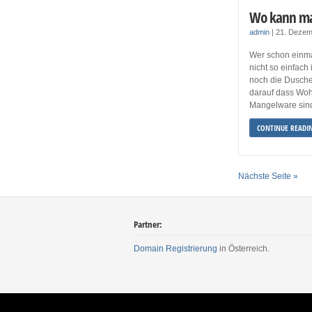
Wo kann m
admin
|
21. Dezem
Wer schon einma
nicht so einfach
noch die Dusch
darauf dass Woh
Mangelware sind
CONTINUE READI
Nächste Seite »
Partner:
Domain Registrierung
in Österreich.