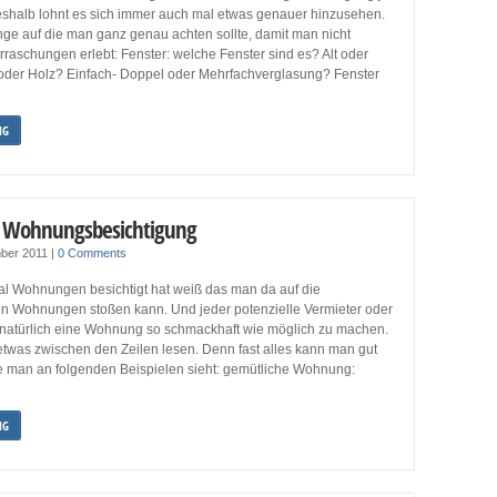
eshalb lohnt es sich immer auch mal etwas genauer hinzusehen.
nge auf die man ganz genau achten sollte, damit man nicht
raschungen erlebt: Fenster: welche Fenster sind es? Alt oder
 oder Holz? Einfach- Doppel oder Mehrfachverglasung? Fenster
NG
ie Wohnungsbesichtigung
ber 2011
|
0 Comments
l Wohnungen besichtigt hat weiß das man da auf die
en Wohnungen stoßen kann. Und jeder potenzielle Vermieter oder
 natürlich eine Wohnung so schmackhaft wie möglich zu machen.
twas zwischen den Zeilen lesen. Denn fast alles kann man gut
 man an folgenden Beispielen sieht: gemütliche Wohnung:
NG