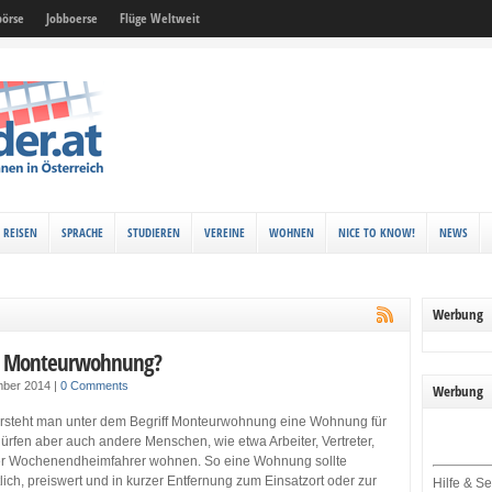
örse
Jobboerse
Flüge Weltweit
REISEN
SPRACHE
STUDIEREN
VEREINE
WOHNEN
NICE TO KNOW!
NEWS
Werbung
ne Monteurwohnung?
mber 2014
|
0 Comments
Werbung
ersteht man unter dem Begriff Monteurwohnung eine Wohnung für
ürfen aber auch andere Menschen, wie etwa Arbeiter, Vertreter,
r Wochenendheimfahrer wohnen. So eine Wohnung sollte
lich, preiswert und in kurzer Entfernung zum Einsatzort oder zur
Hilfe & Se