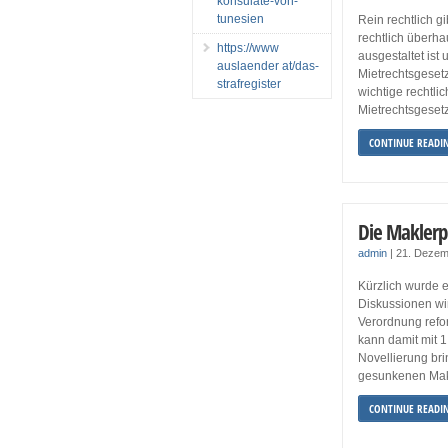
konsulate-von-
tunesien
Rein rechtlich g
rechtlich überha
https://www
ausgestaltet is
auslaender at/das-
Mietrechtsgesetze
strafregister
wichtige rechtl
Mietrechtsgeset
CONTINUE READI
Die Maklerp
admin
|
21. Dezem
Kürzlich wurde 
Diskussionen wi
Verordnung refor
kann damit mit 1
Novellierung brin
gesunkenen Makl
CONTINUE READI