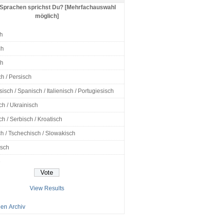
Sprachen sprichst Du? [Mehrfachauswahl
möglich]
h
ch
ch
h / Persisch
isch / Spanisch / Italienisch / Portugiesisch
ch / Ukrainisch
h / Serbisch / Kroatisch
h / Tschechisch / Slowakisch
isch
e
View Results
en Archiv