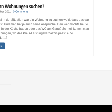
an Wohnungen suchen?
ber 2011
|
0 Comments
l in der Situation war ein Wohnung zu suchen weiß, dass das gar
 ist. Und man hat ja auch seine Ansprüche. Den wer möchte heute
e in der Küche haben oder das WC am Gang? Schnell kommt man
nungen, wo das Preis-Leistungsverhältnis passt, eine
. […]
NG