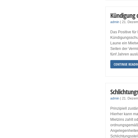
Kündigung d
admin
|
21. Dezem
Das Positive für
Kündigungsschutz
Laune ein Mietv
Seiten der Vermi
fünf Jahren ausl
CONTINUE READI
Schlichtungs
admin
|
21. Dezem
Prinzipiell zust
Hierher kann ma
Mietzins zahlt o
ordnungsgemäß a
Angelegenheiten 
Schlichtungsstel