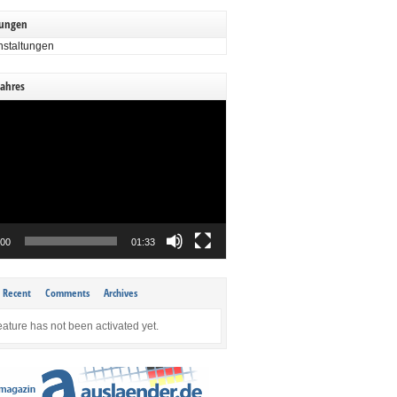
tungen
nstaltungen
Jahres
:00
01:33
Recent
Comments
Archives
eature has not been activated yet.