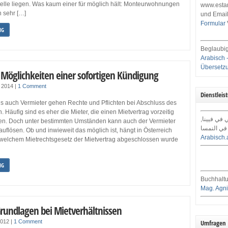
telle liegen. Was kaum einer für möglich hält: Monteurwohnungen
www.estar
h sehr […]
und Email
Formular
NG
Beglaubig
Arabisch 
Übersetz
Möglichkeiten einer sofortigen Kündigung
t 2014
|
1 Comment
Dienstleis
ls auch Vermieter gehen Rechte und Pflichten bei Abschluss des
. Häufig sind es eher die Mieter, die einen Mietvertrag vorzeitig
ي في فيينا
n. Doch unter bestimmten Umständen kann auch der Vermieter
في النمسا
auflösen. Ob und inwieweit das möglich ist, hängt in Österreich
Arabisch.
 welchem Mietrechtsgesetz der Mietvertrag abgeschlossen wurde
NG
Buchhaltu
Mag. Agni
Grundlagen bei Mietverhältnissen
2012
|
1 Comment
Umfragen