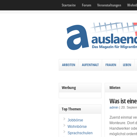
Startseite
Forum
Veranstaltungen
Wohnb
ARBEITEN
AUFENTHALT
FRAUEN
LEBEN
Werbung
Mieten
Was ist ei
admin
|
20. Septe
Top Themen
Zuerst einmal v
Jobbörse
Monteure. Dort d
Wohnbörse
Handwerker ode
Sprachschulen
möglichst ordent