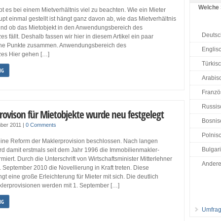
Welche 
ibt es bei einem Mietverhältnis viel zu beachten. Wie ein Mieter
upt einmal gestellt ist hängt ganz davon ab, wie das Mietverhältnis
t und ob das Mietobjekt in den Anwendungsbereich des
Deutsc
s fällt. Deshalb fassen wir hier in diesem Artikel ein paar
iche Punkte zusammen. Anwendungsbereich des
Englis
zes Hier gehen […]
Türkis
NG
Arabisc
Französ
Russis
rovison für Mietobjekte wurde neu festgelegt
Bosnisc
ber 2011
|
0 Comments
Polnisc
eine Reform der Maklerprovision beschlossen. Nach langen
Bulgar
rd damit erstmals seit dem Jahr 1996 die Immobilienmakler-
miert. Durch die Unterschrift von Wirtschaftsminister Mitterlehner
Ander
. September 2010 die Novellierung in Kraft treten. Diese
gt eine große Erleichterung für Mieter mit sich. Die deutlich
erprovisionen werden mit 1. September […]
NG
Umfrag