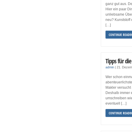
ganz gut aus. D
Hier ein paar Di
unliebsame Über
neu? Kunststoff
[…]
CONTINUE READI
Tipps für d
admin
|
21. Dezem
Wer schon einma
abenteuerlichst
Makler versucht
Deshalb immer e
umschreiben wie
eventuell […]
CONTINUE READI