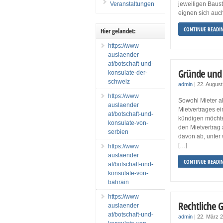
Veranstaltungen
jeweiligen Baus
eignen sich auc
CONTINUE READI
Hier gelandet:
https://www
auslaender
at/botschaft-und-
Gründe und 
konsulate-der-
schweiz
admin
|
22. Augus
https://www
Sowohl Mieter a
auslaender
Mietvertrages ein
at/botschaft-und-
kündigen möchte
konsulate-von-
den Mietvertrag 
serbien
davon ab, unter
[…]
https://www
auslaender
CONTINUE READI
at/botschaft-und-
konsulate-von-
bahrain
https://www
Rechtliche 
auslaender
at/botschaft-und-
admin
|
22. März 