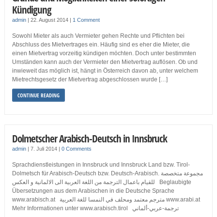
Kündigung
admin
|
22. August 2014
|
1 Comment
Sowohl Mieter als auch Vermieter gehen Rechte und Pflichten bei
Abschluss des Mietvertrages ein. Häufig sind es eher die Mieter, die
einen Mietvertrag vorzeitig kündigen möchten. Doch unter bestimmten
Umständen kann auch der Vermieter den Mietvertrag auflösen. Ob und
inwieweit das möglich ist, hängt in Österreich davon ab, unter welchem
Mietrechtsgesetz der Mietvertrag abgeschlossen wurde […]
CONTINUE READING
Dolmetscher Arabisch-Deutsch in Innsbruck
admin
|
7. Juli 2014
|
0 Comments
Sprachdienstleistungen in Innsbruck und Innsbruck Land bzw. Tirol-
Dolmetsch für Arabisch-Deutsch bzw. Deutsch-Arabisch. مجموعة متخصصة
للقيام باعمال الترجمة من اللغة العربية الى الالمانية و العكس Beglaubigte
Übersetzungen aus dem Arabischen in die Deutsche Sprache
www.arabisch.at مترجم معتمد ومحلف في النمسا للغة العربية www.arabi.at