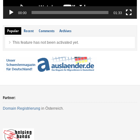
00:00
01:33
Popular
Recent
Comments
Archives
This feature has not been activated yet.
Partner:
Domain Registrierung
in Österreich.