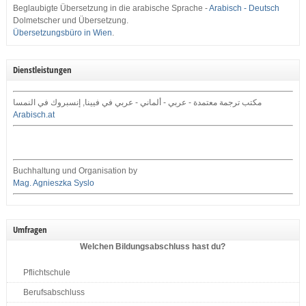
Beglaubigte Übersetzung in die arabische Sprache -
Arabisch - Deutsch
Dolmetscher und Übersetzung.
Übersetzungsbüro in Wien
.
Dienstleistungen
مكتب ترجمة معتمدة - عربي - ألماني - عربي في فيينا, إنسبروك في النمسا
Arabisch.at
Buchhaltung und Organisation by
Mag. Agnieszka Syslo
Umfragen
Welchen Bildungsabschluss hast du?
Pflichtschule
Berufsabschluss