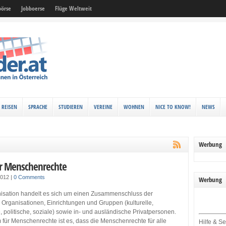
örse
Jobboerse
Flüge Weltweit
REISEN
SPRACHE
STUDIEREN
VEREINE
WOHNEN
NICE TO KNOW!
NEWS
Werbung
ür Menschenrechte
2012
|
0 Comments
Werbung
nisation handelt es sich um einen Zusammenschluss der
 Organisationen, Einrichtungen und Gruppen (kulturelle,
e, politische, soziale) sowie in- und ausländische Privatpersonen.
rm für Menschenrechte ist es, dass die Menschenrechte für alle
Hilfe & Se