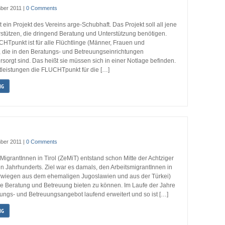
ber 2011
|
0 Comments
ein Projekt des Vereins arge-Schubhaft. Das Projekt soll all jene
rstützen, die dringend Beratung und Unterstützung benötigen.
HTpunkt ist für alle Flüchtlinge (Männer, Frauen und
, die in den Beratungs- und Betreuungseinrichtungen
sorgt sind. Das heißt sie müssen sich in einer Notlage befinden.
tleistungen die FLUCHTpunkt für die […]
NG
ber 2011
|
0 Comments
MigrantInnen in Tirol (ZeMiT) entstand schon Mitte der Achtziger
n Jahrhunderts. Ziel war es damals, den ArbeitsmigrantInnen in
orwiegen aus dem ehemaligen Jugoslawien und aus der Türkei)
he Beratung und Betreuung bieten zu können. Im Laufe der Jahre
ungs- und Betreuungsangebot laufend erweitert und so ist […]
NG