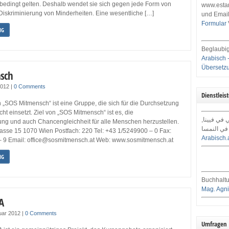
nbedingt gelten. Deshalb wendet sie sich gegen jede Form von
www.estar
iskriminierung von Minderheiten. Eine wesentliche […]
und Email
Formular
NG
Beglaubig
Arabisch 
Übersetz
sch
2012
|
0 Comments
Dienstleis
 „SOS Mitmensch“ ist eine Gruppe, die sich für die Durchsetzung
t einsetzt. Ziel von „SOS Mitmensch“ ist es, die
مكتب ترجمة
ung und auch Chancengleichheit für alle Menschen herzustellen.
إنسبروك ف
gasse 15 1070 Wien Postfach: 220 Tel: +43 1/5249900 – 0 Fax:
Arabisch.
 9 Email: office@sosmitmensch.at Web: www.sosmitmensch.at
NG
Buchhaltu
Mag. Agni
A
uar 2012
|
0 Comments
Umfragen