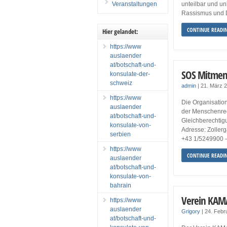
Veranstaltungen
unteilbar und u
Rassismus und D
CONTINUE READI
Hier gelandet:
https://www
auslaender
at/botschaft-und-
SOS Mitmen
konsulate-der-
schweiz
admin
|
21. März 
https://www
Die Organisation
auslaender
der Menschenrech
at/botschaft-und-
Gleichberechtig
konsulate-von-
Adresse: Zoller
serbien
+43 1/5249900 –
https://www
CONTINUE READI
auslaender
at/botschaft-und-
konsulate-von-
bahrain
Verein KAM
https://www
auslaender
Grigory
|
24. Febr
at/botschaft-und-