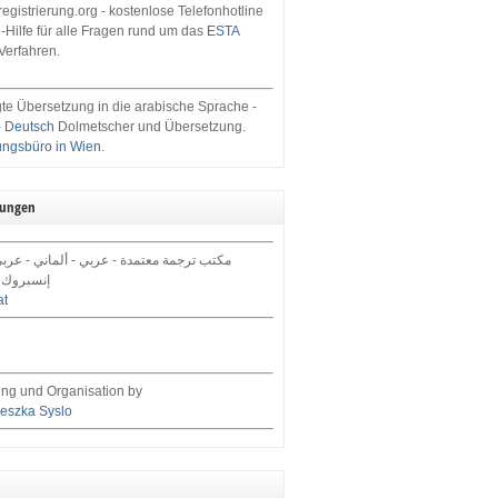
egistrierung.org - kostenlose Telefonhotline
-Hilfe für alle Fragen rund um das
ESTA
Verfahren.
te Übersetzung in die arabische Sprache -
- Deutsch
Dolmetscher und Übersetzung.
ungsbüro in Wien
.
tungen
 معتمدة - عربي - ألماني - عربي في فيينا,
ي النمسا
at
ng und Organisation by
eszka Syslo