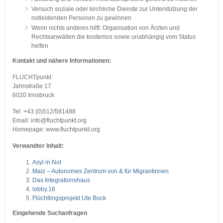
Versuch soziale oder kirchliche Dienste zur Unterstützung der
notleidenden Personen zu gewinnen
Wenn nichts anderes hilft: Organisation von Ärzten und
Rechtsanwälten die kostenlos sowie unabhängig vom Status
helfen
Kontakt und nähere Informationen:
FLUCHTpunkt
Jahnstraße 17
6020 Innsbruck
Tel: +43 (0)512/581488
Email: info@fluchtpunkt.org
Homepage: www.fluchtpunkt.org
Verwandter Inhalt:
Asyl in Not
Maiz – Autonomes Zentrum von & für Migrantinnen
Das Integrationshaus
lobby.16
Flüchtlingsprojekt Ute Bock
Eingehende Suchanfragen