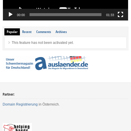
00:00
01:33
Popular
Recent
Comments
Archives
This feature has not been activated yet.
Partner:
Domain Registrierung
in Österreich.