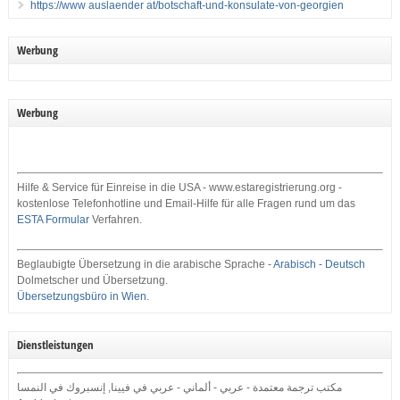
https://www auslaender at/botschaft-und-konsulate-von-georgien
Werbung
Werbung
Hilfe & Service für Einreise in die USA - www.estaregistrierung.org -
kostenlose Telefonhotline und Email-Hilfe für alle Fragen rund um das
ESTA Formular
Verfahren.
Beglaubigte Übersetzung in die arabische Sprache -
Arabisch - Deutsch
Dolmetscher und Übersetzung.
Übersetzungsbüro in Wien
.
Dienstleistungen
مكتب ترجمة معتمدة - عربي - ألماني - عربي في فيينا, إنسبروك في النمسا