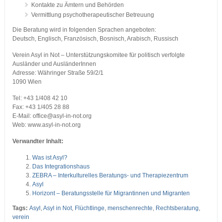
Kontakte zu Ämtern und Behörden
Vermittlung psychotherapeutischer Betreuung
Die Beratung wird in folgenden Sprachen angeboten:
Deutsch, Englisch, Französisch, Bosnisch, Arabisch, Russisch
Verein Asyl in Not – Unterstützungskomitee für politisch verfolgte
Ausländer und AusländerInnen
Adresse: Währinger Straße 59/2/1
1090 Wien
Tel: +43 1/408 42 10
Fax: +43 1/405 28 88
E-Mail: office@asyl-in-not.org
Web: www.asyl-in-not.org
Verwandter Inhalt:
Was ist Asyl?
Das Integrationshaus
ZEBRA – Interkulturelles Beratungs- und Therapiezentrum
Asyl
Horizont – Beratungsstelle für Migrantinnen und Migranten
Tags:
Asyl
,
Asyl in Not
,
Flüchtlinge
,
menschenrechte
,
Rechtsberatung
,
verein