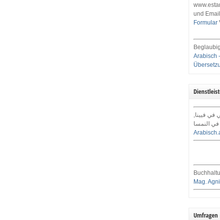
www.estar
und Email
Formular
Beglaubig
Arabisch 
Übersetz
Dienstleis
ي في فيينا
في النمسا
Arabisch.
Buchhaltu
Mag. Agni
Umfragen