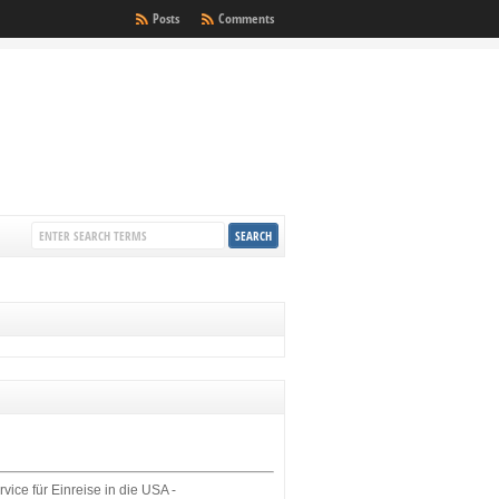
Posts
Comments
rvice für Einreise in die USA -