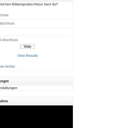
elchen Bildungsabschluss hast du?
schule
abschluss
H-Abschluss
View Results
en Archiv
tungen
nstaltungen
Jahres