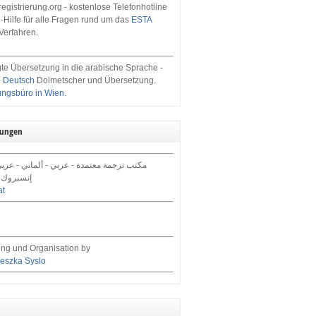
egistrierung.org - kostenlose Telefonhotline
-Hilfe für alle Fragen rund um das
ESTA
Verfahren.
te Übersetzung in die arabische Sprache -
- Deutsch
Dolmetscher und Übersetzung.
ungsbüro in Wien
.
tungen
مكتب ترجمة معتمدة - عربي - ألماني - عرب,
إنسبروك 
at
ng und Organisation by
eszka Syslo