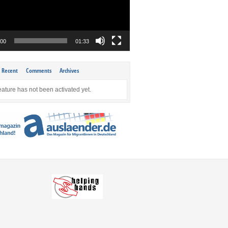
:00
01:33
Recent
Comments
Archives
eature has not been activated yet.