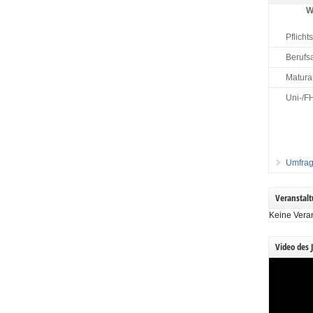
W
Pflicht
Berufs
Matura
Uni-/F
Umfrag
Veranstal
Keine Vera
Video des 
Video-
Player