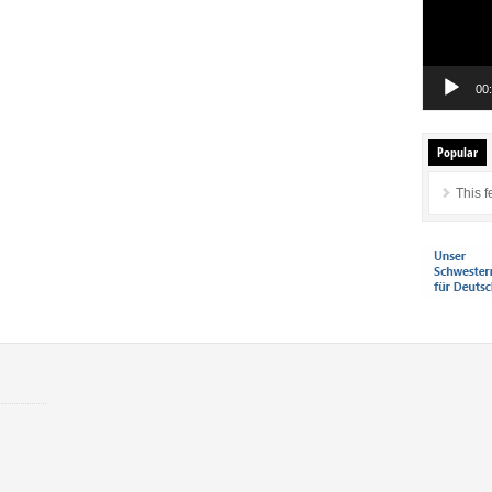
00
Popular
This f