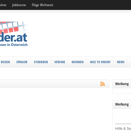
örse
Jobboerse
Flüge Weltweit
REISEN
SPRACHE
STUDIEREN
VEREINE
WOHNEN
NICE TO KNOW!
NEWS
Werbung
Werbung
Hilfe & Se