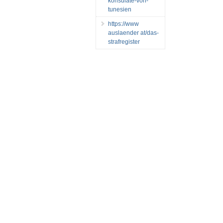
konsulate-von-
tunesien
https://www
auslaender at/das-
strafregister