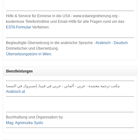
Hilfe & Service für Einreise in die USA - www.estaregistrierung.org -
kostenlose Telefonhotline und Email-Hilfe für alle Fragen rund um das
ESTA Formular
Verfahren.
Beglaubigte Übersetzung in die arabische Sprache -
Arabisch - Deutsch
Dolmetscher und Übersetzung.
Übersetzungsbüro in Wien
.
Dienstleistungen
مكتب ترجمة معتمدة - عربي - ألماني - عربي في فيينا, إنسبروك في النمسا
Arabisch.at
Buchhaltung und Organisation by
Mag. Agnieszka Syslo