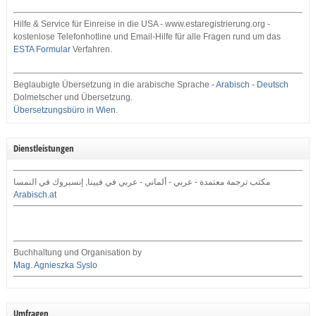
Hilfe & Service für Einreise in die USA - www.estaregistrierung.org -
kostenlose Telefonhotline und Email-Hilfe für alle Fragen rund um das
ESTA Formular
Verfahren.
Beglaubigte Übersetzung in die arabische Sprache -
Arabisch - Deutsch
Dolmetscher und Übersetzung.
Übersetzungsbüro in Wien
.
Dienstleistungen
مكتب ترجمة معتمدة - عربي - ألماني - عربي في فيينا, إنسبروك في النمسا
Arabisch.at
Buchhaltung und Organisation by
Mag. Agnieszka Syslo
Umfragen