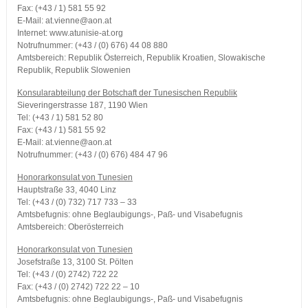
Fax: (+43 / 1) 581 55 92
E-Mail: at.vienne@aon.at
Internet: www.atunisie-at.org
Notrufnummer: (+43 / (0) 676) 44 08 880
Amtsbereich: Republik Österreich, Republik Kroatien, Slowakische
Republik, Republik Slowenien
Konsularabteilung der Botschaft der Tunesischen Republik
Sieveringerstrasse 187, 1190 Wien
Tel: (+43 / 1) 581 52 80
Fax: (+43 / 1) 581 55 92
E-Mail: at.vienne@aon.at
Notrufnummer: (+43 / (0) 676) 484 47 96
Honorarkonsulat von Tunesien
Hauptstraße 33, 4040 Linz
Tel: (+43 / (0) 732) 717 733 – 33
Amtsbefugnis: ohne Beglaubigungs-, Paß- und Visabefugnis
Amtsbereich: Oberösterreich
Honorarkonsulat von Tunesien
Josefstraße 13, 3100 St. Pölten
Tel: (+43 / (0) 2742) 722 22
Fax: (+43 / (0) 2742) 722 22 – 10
Amtsbefugnis: ohne Beglaubigungs-, Paß- und Visabefugnis