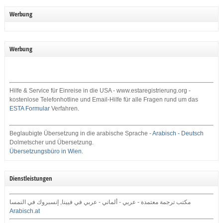
Werbung
Werbung
Hilfe & Service für Einreise in die USA - www.estaregistrierung.org -
kostenlose Telefonhotline und Email-Hilfe für alle Fragen rund um das
ESTA Formular
Verfahren.
Beglaubigte Übersetzung in die arabische Sprache -
Arabisch - Deutsch
Dolmetscher und Übersetzung.
Übersetzungsbüro in Wien
.
Dienstleistungen
مكتب ترجمة معتمدة - عربي - ألماني - عربي في فيينا, إنسبروك في النمسا
Arabisch.at