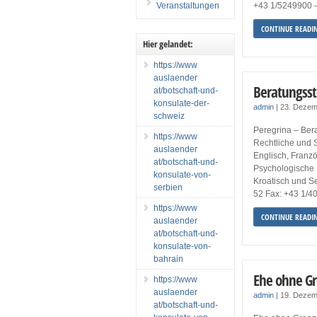
Veranstaltungen
+43 1/5249900 –
CONTINUE READI
Hier gelandet:
https://www
auslaender
Beratungsst
at/botschaft-und-
konsulate-der-
admin
|
23. Dezem
schweiz
Peregrina – Ber
https://www
Rechtliche und S
auslaender
Englisch, Franzö
at/botschaft-und-
Psychologische 
konsulate-von-
Kroatisch und Se
serbien
52 Fax: +43 1/4
https://www
CONTINUE READI
auslaender
at/botschaft-und-
konsulate-von-
bahrain
Ehe ohne G
https://www
auslaender
admin
|
19. Dezem
at/botschaft-und-