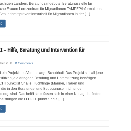
rachigen Ländern. Beratungsangebote: Beratungsstelle für
sche Frauen Lernzentrum für Migrantinnen TAMPEP/Informations-
esundheitspräventionsarbeit für Migrantinnen in der […]
NG
 – Hilfe, Beratung und Intervention für
ber 2011
|
0 Comments
ein Projekt des Vereins arge-Schubhaft. Das Projekt soll all jene
rstützen, die dringend Beratung und Unterstützung benötigen.
HTpunkt ist für alle Flüchtlinge (Männer, Frauen und
, die in den Beratungs- und Betreuungseinrichtungen
sorgt sind. Das heißt sie müssen sich in einer Notlage befinden.
tleistungen die FLUCHTpunkt für die […]
NG