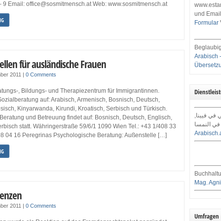
 9 Email: office@sosmitmensch.at Web: www.sosmitmensch.at
www.estar
und Email
NG
Formular
Beglaubig
Arabisch 
ellen für ausländische Frauen
Übersetz
ber 2011
|
0 Comments
atungs-, Bildungs- und Therapiezentrum für Immigrantinnen.
Dienstleis
ozialberatung auf: Arabisch, Armenisch, Bosnisch, Deutsch,
sisch, Kinyarwanda, Kirundi, Kroatisch, Serbisch und Türkisch.
ي في فيينا
Beratung und Betreuung findet auf: Bosnisch, Deutsch, Englisch,
في النمسا
rbisch statt. Währingerstraße 59/6/1 1090 Wien Tel.: +43 1/408 33
Arabisch.
08 04 16 Peregrinas Psychologische Beratung: Außenstelle […]
NG
Buchhaltu
Mag. Agni
renzen
ber 2011
|
0 Comments
Umfragen