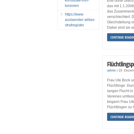
konsulate-von-
Ehe ohne Grenze
tunesien
das mit 1.1.2006
das Zusammenleb
https://www
verschlechtert. D
auslaender at/das-
Gleichstellung v
strafregister
Dabei sind sie 
CONTINUE READI
Flüchtlingsp
admin
|
19. Dezem
Frau Ute Bock un
Flüchtlinge. Dur
langen Flucht in
Vereines umfass
begann Frau Ut
Flüchtlingen zu 
CONTINUE READI