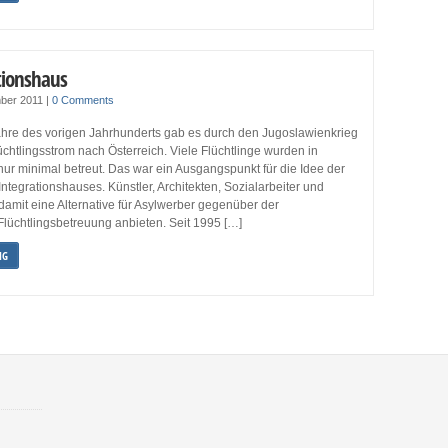
tionshaus
ber 2011
|
0 Comments
Jahre des vorigen Jahrhunderts gab es durch den Jugoslawienkrieg
chtlingsstrom nach Österreich. Viele Flüchtlinge wurden in
nur minimal betreut. Das war ein Ausgangspunkt für die Idee der
ntegrationshauses. Künstler, Architekten, Sozialarbeiter und
 damit eine Alternative für Asylwerber gegenüber der
lüchtlingsbetreuung anbieten. Seit 1995 […]
NG