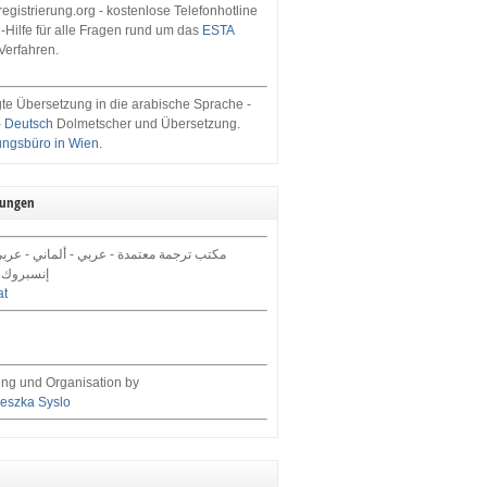
egistrierung.org - kostenlose Telefonhotline
-Hilfe für alle Fragen rund um das
ESTA
Verfahren.
te Übersetzung in die arabische Sprache -
- Deutsch
Dolmetscher und Übersetzung.
ungsbüro in Wien
.
tungen
مكتب ترجمة معتمدة - عربي - ألماني - عرب,
إنسبروك 
at
ng und Organisation by
eszka Syslo