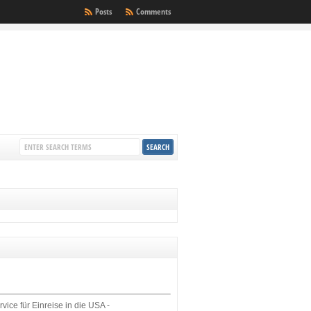
Posts
Comments
rvice für Einreise in die USA -