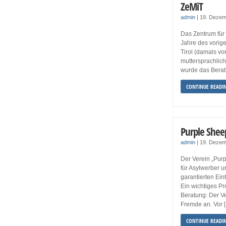
ZeMiT
admin
|
19. Dezem
Das Zentrum für 
Jahre des vorige
Tirol (damals v
muttersprachlic
wurde das Berat
CONTINUE READI
Purple Shee
admin
|
19. Dezem
Der Verein „Purp
für Asylwerber u
garantierten Ei
Ein wichtiges Pr
Beratung: Der Ve
Fremde an. Vor 
CONTINUE READI