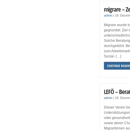
migrare – Z
admin
|
19. Dezem
Migrare wurde be
gegründet. Ziel 
unterschiedlichs
Solche Beratung
durchgeführt. B
zum Arbeitsmark
Sozial- […]
CONTINUE READI
LEFÖ – Bera
admin
|
19. Dezem
Dieser Verein bi
Unterstützungsm
oder gesundheitl
sowie deren Cha
Migrantinnen au