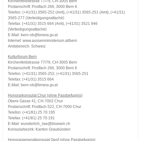
Kirchenfeldstrasse 77/79, CH-3005 Bern
Postanschrift: Postfach 266, 3000 Bern 6
Telefon: (+41/31) 3565-252 (Amt), (+41/31) 3565-251 (Amt), (+41/31)
3565-277 (Verteidigungsattaché)
Telefax: (+41/31) 3515 664 (Amt), (+41/31) 3521 946
(Verteidigungsattaché)
E-Mail: bern-ob@bmeia.gv.at
Internet: www.aussenministerium.at/bern
Amtsbereich: Schweiz
Kulturforum Bern
Kirchenfeldstrasse 77/79, CH-3005 Bern
Postanschrift: Postfach 266, 3000 Bern 6
Telefon: (+41/31) 3565-252, (+41/31) 3565-251
Telefax: (+41/31) 3515 664
E-Mail: bern-ob@bmeia.gv.at
Honorarkonsulat Chur (ohne Passbefugnis)
Obere Gasse 41, CH-7002 Chur
Postanschrift: Postfach 522, CH-7000 Chur
Telefon: (+41/81) 25 70 195
Telefax: (+41/81) 25 70 191
E-Mail: wunderlich_law@bluewin.ch
Konsularbezirk: Kanton Graubünden
Honorargeneralkonsulat Genf (ohne Passbefugnis)