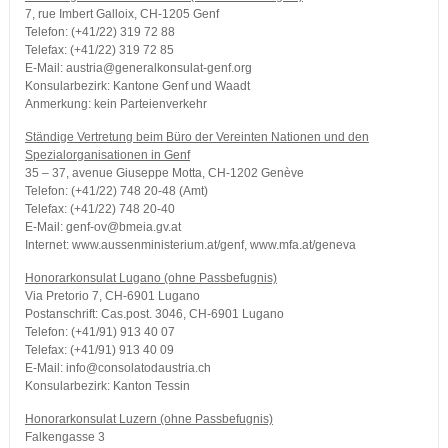
7, rue Imbert Galloix, CH-1205 Genf
Telefon: (+41/22) 319 72 88
Telefax: (+41/22) 319 72 85
E-Mail: austria@generalkonsulat-genf.org
Konsularbezirk: Kantone Genf und Waadt
Anmerkung: kein Parteienverkehr
Ständige Vertretung beim Büro der Vereinten Nationen und den
Spezialorganisationen in Genf
35 – 37, avenue Giuseppe Motta, CH-1202 Genève
Telefon: (+41/22) 748 20-48 (Amt)
Telefax: (+41/22) 748 20-40
E-Mail: genf-ov@bmeia.gv.at
Internet: www.aussenministerium.at/genf, www.mfa.at/geneva
Honorarkonsulat Lugano (ohne Passbefugnis)
Via Pretorio 7, CH-6901 Lugano
Postanschrift: Cas.post. 3046, CH-6901 Lugano
Telefon: (+41/91) 913 40 07
Telefax: (+41/91) 913 40 09
E-Mail: info@consolatodaustria.ch
Konsularbezirk: Kanton Tessin
Honorarkonsulat Luzern (ohne Passbefugnis)
Falkengasse 3