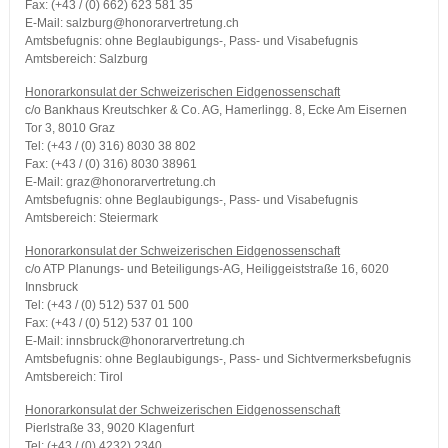
Fax: (+43 / (0) 662) 623 581 35
E-Mail: salzburg@honorarvertretung.ch
Amtsbefugnis: ohne Beglaubigungs-, Pass- und Visabefugnis
Amtsbereich: Salzburg
Honorarkonsulat der Schweizerischen Eidgenossenschaft
c/o Bankhaus Kreutschker & Co. AG, Hamerlingg. 8, Ecke Am Eisernen
Tor 3, 8010 Graz
Tel: (+43 / (0) 316) 8030 38 802
Fax: (+43 / (0) 316) 8030 38961
E-Mail: graz@honorarvertretung.ch
Amtsbefugnis: ohne Beglaubigungs-, Pass- und Visabefugnis
Amtsbereich: Steiermark
Honorarkonsulat der Schweizerischen Eidgenossenschaft
c/o ATP Planungs- und Beteiligungs-AG, Heiliggeiststraße 16, 6020
Innsbruck
Tel: (+43 / (0) 512) 537 01 500
Fax: (+43 / (0) 512) 537 01 100
E-Mail: innsbruck@honorarvertretung.ch
Amtsbefugnis: ohne Beglaubigungs-, Pass- und Sichtvermerksbefugnis
Amtsbereich: Tirol
Honorarkonsulat der Schweizerischen Eidgenossenschaft
Pierlstraße 33, 9020 Klagenfurt
Tel: (+43 / (0) 4232) 2340