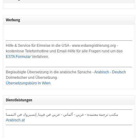
Werbung
Hilfe & Service für Einreise in die USA - www.estaregistrierung.org -
kostenlose Telefonhotline und Email-Hilfe für alle Fragen rund um das
ESTA Formular
Verfahren.
Beglaubigte Übersetzung in die arabische Sprache -
Arabisch - Deutsch
Dolmetscher und Übersetzung.
Übersetzungsbüro in Wien
.
Dienstleistungen
مكتب ترجمة معتمدة - عربي - ألماني - عربي في فيينا, إنسبروك في النمسا
Arabisch.at