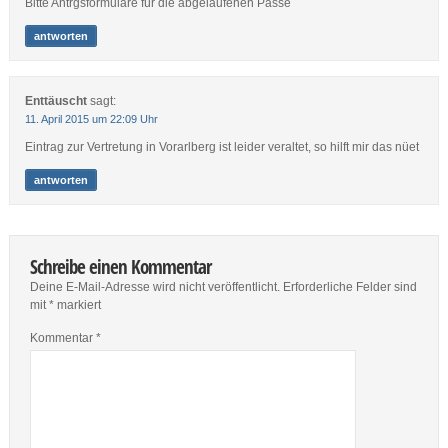
Bitte Antrgsformulare für die abgelaufenen Pässe
antworten
Enttäuscht
sagt:
11. April 2015 um 22:09 Uhr
Eintrag zur Vertretung in Vorarlberg ist leider veraltet, so hilft mir das nüet
antworten
Schreibe einen Kommentar
Deine E-Mail-Adresse wird nicht veröffentlicht.
Erforderliche Felder sind
mit
*
markiert
Kommentar
*