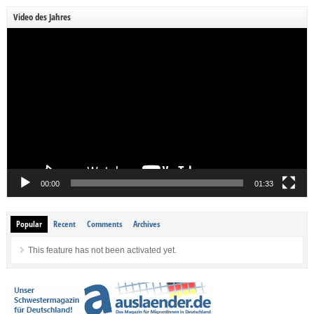
Video des Jahres
Video-
Player
00:00
01:33
Popular
Recent
Comments
Archives
This feature has not been activated yet.