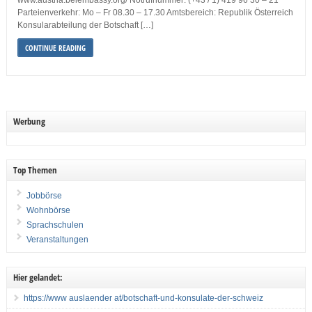
www.austria.belembassy.org/ Notrufnummer: (+43 / 1) 419 96 30 – 21
Parteienverkehr: Mo – Fr 08.30 – 17.30 Amtsbereich: Republik Österreich
Konsularabteilung der Botschaft […]
CONTINUE READING
Werbung
Top Themen
Jobbörse
Wohnbörse
Sprachschulen
Veranstaltungen
Hier gelandet:
https://www auslaender at/botschaft-und-konsulate-der-schweiz