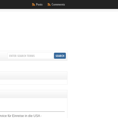
Posts
Comments
rvice für Einreise in die USA -