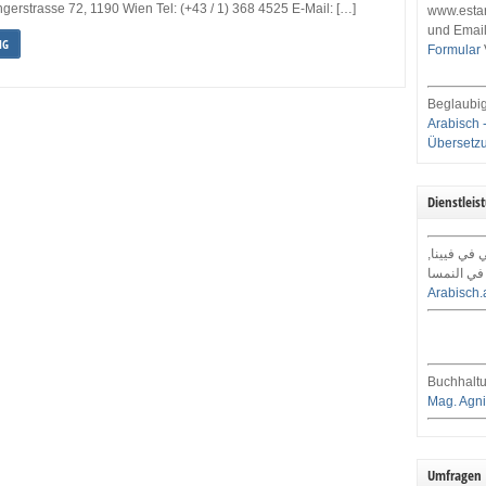
erstrasse 72, 1190 Wien Tel: (+43 / 1) 368 4525 E-Mail: […]
www.estar
und Email
NG
Formular
Beglaubig
Arabisch 
Übersetz
Dienstleis
ي في فيينا
في النمسا
Arabisch.
Buchhaltu
Mag. Agni
Umfragen