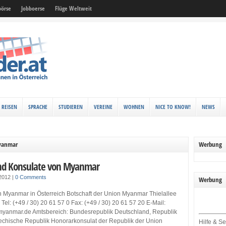
örse
Jobboerse
Flüge Weltweit
REISEN
SPRACHE
STUDIEREN
VEREINE
WOHNEN
NICE TO KNOW!
NEWS
Myanmar
Werbung
und Konsulate von Myanmar
 2012
|
0 Comments
Werbung
n Myanmar in Österreich Botschaft der Union Myanmar Thielallee
Tel: (+49 / 30) 20 61 57 0 Fax: (+49 / 30) 20 61 57 20 E-Mail:
myanmar.de Amtsbereich: Bundesrepublik Deutschland, Republik
hechische Republik Honorarkonsulat der Republik der Union
Hilfe & Se