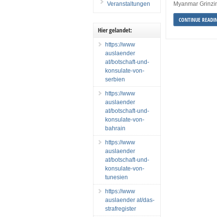
Veranstaltungen
Myanmar Grinzing
CONTINUE READI
Hier gelandet:
https://www
auslaender
at/botschaft-und-
konsulate-von-
serbien
https://www
auslaender
at/botschaft-und-
konsulate-von-
bahrain
https://www
auslaender
at/botschaft-und-
konsulate-von-
tunesien
https://www
auslaender at/das-
strafregister