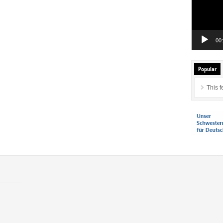
00
Popular
This f