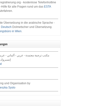
egistrierung.org - kostenlose Telefonhotline
-Hilfe für alle Fragen rund um das
ESTA
Verfahren.
te Übersetzung in die arabische Sprache -
- Deutsch
Dolmetscher und Übersetzung.
ungsbüro in Wien
.
tungen
مكتب ترجمة معتمدة - عربي - ألماني - عرب,
إنسبروك 
at
ng und Organisation by
eszka Syslo