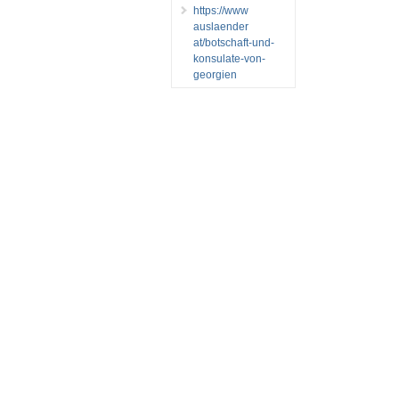
https://www
auslaender
at/botschaft-und-
konsulate-von-
georgien