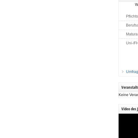
W
Pflicht
Berufs
Matura
Uni-/F
Umfrag
Veranstal
Keine Vera
Video des 
Video-
Player