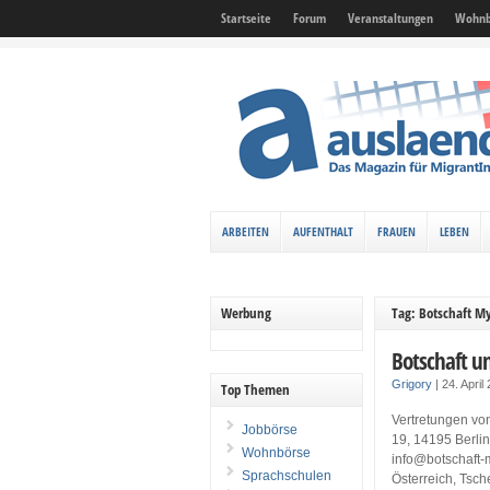
Startseite
Forum
Veranstaltungen
Wohnb
ARBEITEN
AUFENTHALT
FRAUEN
LEBEN
Werbung
Tag: Botschaft 
Botschaft 
Grigory
|
24. April
Top Themen
Vertretungen vo
Jobbörse
19, 14195 Berlin 
Wohnbörse
info@botschaft-
Sprachschulen
Österreich, Tsc