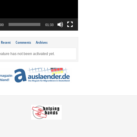
:00
01:33
Recent
Comments
Archives
eature has not been activated yet.