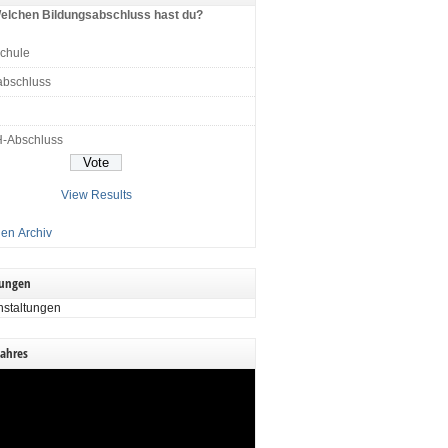
elchen Bildungsabschluss hast du?
schule
abschluss
H-Abschluss
View Results
en Archiv
tungen
nstaltungen
Jahres