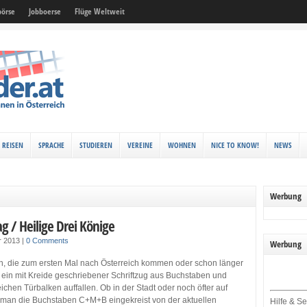
örse
Jobboerse
Flüge Weltweit
REISEN
SPRACHE
STUDIEREN
VEREINE
WOHNEN
NICE TO KNOW!
NEWS
Werbung
g / Heilige Drei Könige
r 2013
|
0 Comments
Werbung
, die zum ersten Mal nach Österreich kommen oder schon länger
e ein mit Kreide geschriebener Schriftzug aus Buchstaben und
ichen Türbalken auffallen. Ob in der Stadt oder noch öfter auf
 man die Buchstaben C+M+B eingekreist von der aktuellen
Hilfe & Se