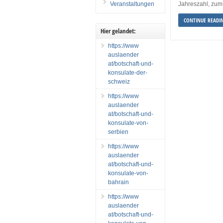
Veranstaltungen
Jahreszahl, zum
CONTINUE READI
Hier gelandet:
https://www
auslaender
at/botschaft-und-
konsulate-der-
schweiz
https://www
auslaender
at/botschaft-und-
konsulate-von-
serbien
https://www
auslaender
at/botschaft-und-
konsulate-von-
bahrain
https://www
auslaender
at/botschaft-und-