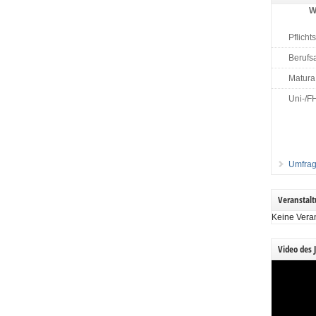
W
Pflicht
Berufs
Matura
Uni-/F
Umfrag
Veranstal
Keine Vera
Video des 
Video-
Player