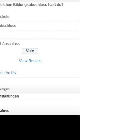
elchen Bildungsabschluss hast du?
schule
abschluss
H-Abschluss
View Results
en Archiv
tungen
nstaltungen
Jahres