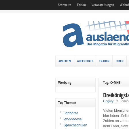
Startseite
Forum
Veranstaltungen
Wohnb
ARBEITEN
AUFENTHALT
FRAUEN
LEBEN
Werbung
Tag: C+M+B
Dreikönigsta
Grigory
|
3. Janua
Top Themen
Vielen Menschen
Jobbörse
hier leben dürft
Wohnbörse
Zahlen an zahlre
Sprachschulen
dem Land, sieht