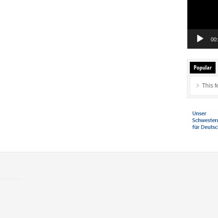
00
Popular
This f