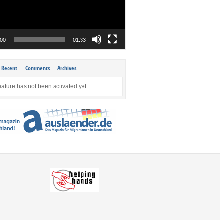
:00
01:33
Recent
Comments
Archives
eature has not been activated yet.