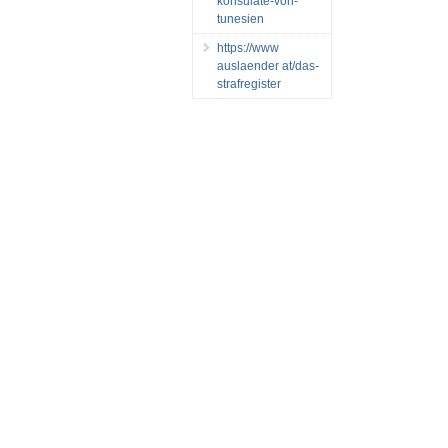
konsulate-von-
tunesien
https://www
auslaender at/das-
strafregister