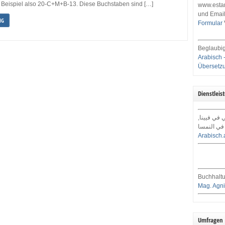
 Beispiel also 20-C+M+B-13. Diese Buchstaben sind […]
www.estar
und Email
NG
Formular
Beglaubig
Arabisch 
Übersetz
Dienstleis
ي في فيينا
في النمسا
Arabisch.
Buchhaltu
Mag. Agni
Umfragen