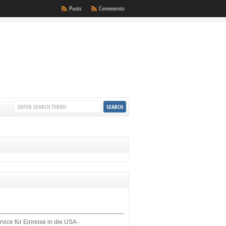
Posts
Comments
rvice für Einreise in die USA -