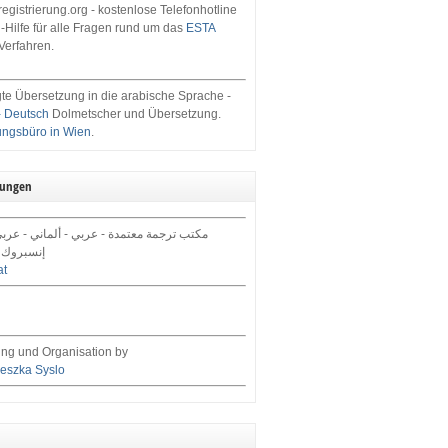
egistrierung.org - kostenlose Telefonhotline
-Hilfe für alle Fragen rund um das
ESTA
Verfahren.
te Übersetzung in die arabische Sprache -
- Deutsch
Dolmetscher und Übersetzung.
ungsbüro in Wien
.
tungen
مكتب ترجمة معتمدة - عربي - ألماني - عرب,
إنسبروك 
at
ng und Organisation by
eszka Syslo