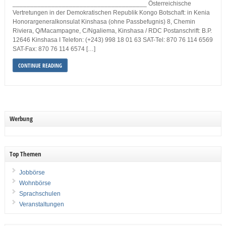
______________________________________ Österreichische
Vertretungen in der Demokratischen Republik Kongo Botschaft: in Kenia
Honorargeneralkonsulat Kinshasa (ohne Passbefugnis) 8, Chemin
Riviera, Q/Macampagne, C/Ngaliema, Kinshasa / RDC Postanschrift: B.P.
12646 Kinshasa I Telefon: (+243) 998 18 01 63 SAT-Tel: 870 76 114 6569
SAT-Fax: 870 76 114 6574 […]
CONTINUE READING
Werbung
Top Themen
Jobbörse
Wohnbörse
Sprachschulen
Veranstaltungen