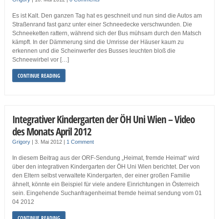
Es ist Kalt. Den ganzen Tag hat es geschneit und nun sind die Autos am
Straßenrand fast ganz unter einer Schneedecke verschwunden. Die
Schneeketten rattern, während sich der Bus mühsam durch den Matsch
kämpft. In der Dämmerung sind die Umrisse der Häuser kaum zu
erkennen und die Scheinwerfer des Busses leuchten bloß die
Schneewirbel vor […]
CONTINUE READING
Integrativer Kindergarten der ÖH Uni Wien – Video
des Monats April 2012
Grigory
|
3. Mai 2012
|
1 Comment
In diesem Beitrag aus der ORF-Sendung „Heimat, fremde Heimat“ wird
über den integrativen Kindergarten der ÖH Uni Wien berichtet. Der von
den Eltern selbst verwaltete Kindergarten, der einer großen Familie
ähnelt, könnte ein Beispiel für viele andere Einrichtungen in Österreich
sein. Eingehende Suchanfragenheimat fremde heimat sendung vom 01
04 2012
CONTINUE READING