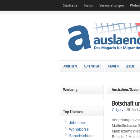
Startseite
Forum
Veranstaltungen
Wohnb
ARBEITEN
AUFENTHALT
FRAUEN
LEBEN
Werbung
Australien/Ozean
Botschaft u
Grigory
|
25. April
Top Themen
Vertretungen vo
Jobbörse
Mattiellistrasse
Wohnbörse
Mail: nzemb@aon
Sprachschulen
Botschaft Mattiel