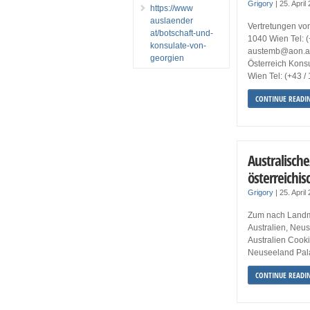
Grigory
|
25. April
https://www
auslaender
Vertretungen von 
at/botschaft-und-
1040 Wien Tel: (
konsulate-von-
austemb@aon.at 
georgien
Österreich Konsu
Wien Tel: (+43 / 
CONTINUE READI
Australisch
österreichi
Grigory
|
25. April
Zum nach Landma
Australien, Neu
Australien Cooki
Neuseeland Pal
CONTINUE READI