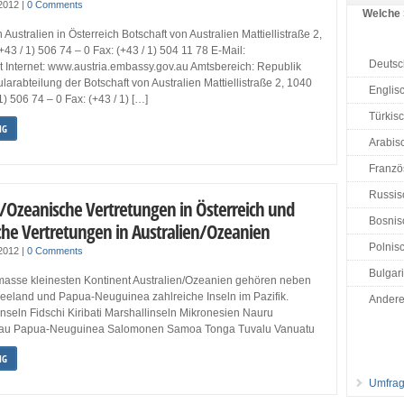
 2012
|
0 Comments
Welche 
Australien in Österreich Botschaft von Australien Mattiellistraße 2,
+43 / 1) 506 74 – 0 Fax: (+43 / 1) 504 11 78 E-Mail:
Deutsc
Internet: www.austria.embassy.gov.au Amtsbereich: Republik
larabteilung der Botschaft von Australien Mattiellistraße 2, 1040
Englis
1) 506 74 – 0 Fax: (+43 / 1) […]
Türkis
NG
Arabisc
Französ
Russis
e/Ozeanische Vertretungen in Österreich und
Bosnisc
sche Vertretungen in Australien/Ozeanien
Polnisc
 2012
|
0 Comments
Bulgar
sse kleinesten Kontinent Australien/Ozeanien gehören neben
seeland und Papua-Neuguinea zahlreiche Inseln im Pazifik.
Ander
nseln Fidschi Kiribati Marshallinseln Mikronesien Nauru
au Papua-Neuguinea Salomonen Samoa Tonga Tuvalu Vanuatu
NG
Umfrag