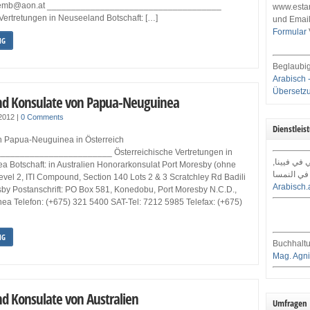
nzemb@aon.at ____________________________________
www.estar
Vertretungen in Neuseeland Botschaft: […]
und Email
Formular
NG
Beglaubig
Arabisch 
Übersetz
nd Konsulate von Papua-Neuguinea
 2012
|
0 Comments
Dienstleis
n Papua-Neuguinea in Österreich
______________________ Österreichische Vertretungen in
ي في فيينا
 Botschaft: in Australien Honorarkonsulat Port Moresby (ohne
في النمسا
vel 2, ITI Compound, Section 140 Lots 2 & 3 Scratchley Rd Badili
Arabisch.
by Postanschrift: PO Box 581, Konedobu, Port Moresby N.C.D.,
a Telefon: (+675) 321 5400 SAT-Tel: 7212 5985 Telefax: (+675)
NG
Buchhaltu
Mag. Agni
nd Konsulate von Australien
Umfragen