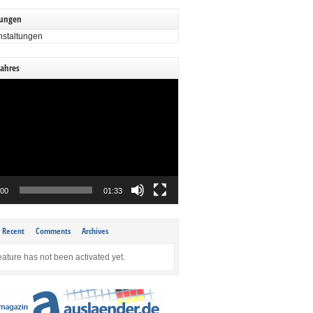
tungen
nstaltungen
Jahres
:00
01:33
Recent
Comments
Archives
eature has not been activated yet.