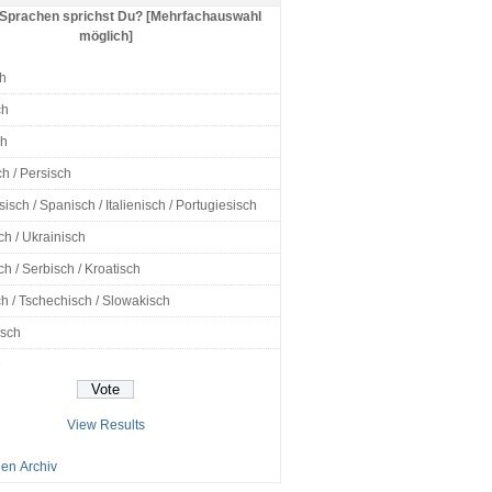
Sprachen sprichst Du? [Mehrfachauswahl
möglich]
h
ch
ch
h / Persisch
isch / Spanisch / Italienisch / Portugiesisch
ch / Ukrainisch
h / Serbisch / Kroatisch
h / Tschechisch / Slowakisch
isch
e
View Results
en Archiv