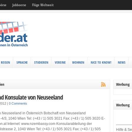
örse
Jobboerse
Flüge Weltweit
REISEN
SPRACHE
STUDIEREN
VEREINE
WOHNEN
NICE TO KNOW!
NEWS
ien
Werbung
nd Konsulate von Neuseeland
 2012
|
0 Comments
Werbung
n Neuseeland in Österreich Botschaft von Neuseeland
 2-4/3, 1040 Wien Tel: (+43 / 1) 505 3021 Fax: (+43 / 1) 505 3020 E-
.at Internet: www.nzembassy.com Konsularabteilung der
listrasse 2, 1040 Wien Tel: (+43 / 1) 505 3021 Fax: (+43 / 1) 505
Hilfe & Se