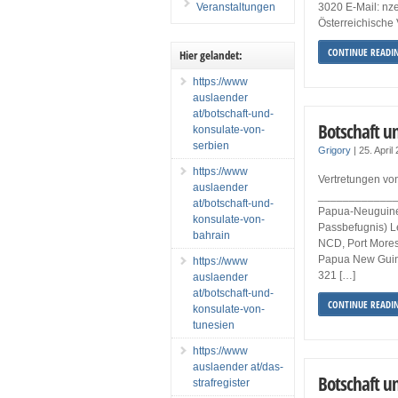
Veranstaltungen
3020 E-Mail: 
Österreichische 
CONTINUE READI
Hier gelandet:
https://www
auslaender
at/botschaft-und-
Botschaft u
konsulate-von-
serbien
Grigory
|
25. April
https://www
Vertretungen vo
auslaender
______________
at/botschaft-und-
Papua-Neuguinea
konsulate-von-
Passbefugnis) Le
bahrain
NCD, Port Mores
Papua New Guine
https://www
321 […]
auslaender
at/botschaft-und-
CONTINUE READI
konsulate-von-
tunesien
https://www
auslaender at/das-
Botschaft u
strafregister