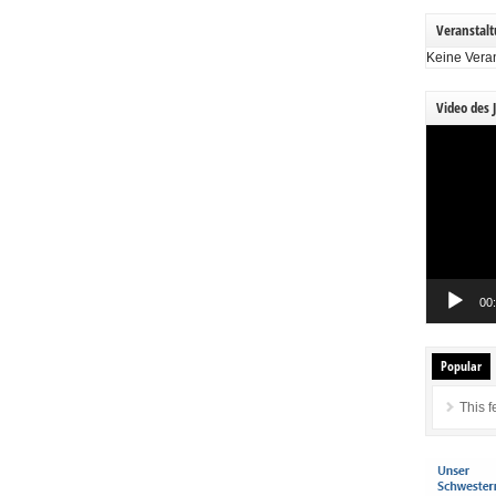
Veranstal
Keine Vera
Video des 
Video-
Player
00
Popular
This f