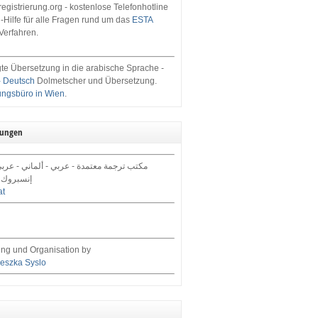
egistrierung.org - kostenlose Telefonhotline
-Hilfe für alle Fragen rund um das
ESTA
Verfahren.
te Übersetzung in die arabische Sprache -
- Deutsch
Dolmetscher und Übersetzung.
ungsbüro in Wien
.
tungen
مكتب ترجمة معتمدة - عربي - ألماني - عرب,
إنسبروك 
at
ng und Organisation by
eszka Syslo