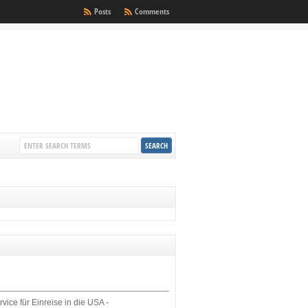
Posts
Comments
rvice für Einreise in die USA -