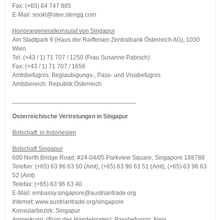
Fax: (+65) 64 747 885
E-Mail: sookl@stee.stengg.com
Honorargeneralkonsulat von Singapur
Am Stadtpark 9 (Haus der Raiffeisen Zentralbank Österreich AG), 1030
Wien
Tel: (+43 / 1) 71 707 / 1250 (Frau Susanne Pabisch)
Fax: (+43 / 1) 71 707 / 1656
Amtsbefugnis: Beglaubigungs-, Pass- und Visabefugnis
Amtsbereich: Republik Österreich
____________________________________
Österreichische Vertretungen in Singapur
Botschaft: in Indonesien
Botschaft Singapur
600 North Bridge Road, #24-04/05 Parkview Square, Singapore 188788
Telefon: (+65) 63 96 63 50 (Amt), (+65) 63 96 63 51 (Amt), (+65) 63 96 63
52 (Amt)
Telefax: (+65) 63 96 63 40
E-Mail: embassy.singapore@austriantrade.org
Internet: www.austriantrade.org/singapore
Konsularbezirk: Singapur
Anmerkung: (Büro des Handelsrates); Passbefugnis: Nein,