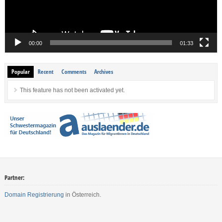
00:00
01:33
Popular
Recent
Comments
Archives
This feature has not been activated yet.
Partner:
Domain Registrierung
in Österreich.