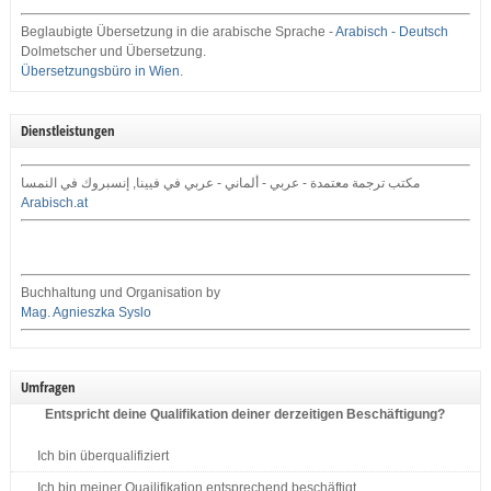
Beglaubigte Übersetzung in die arabische Sprache -
Arabisch - Deutsch
Dolmetscher und Übersetzung.
Übersetzungsbüro in Wien
.
Dienstleistungen
مكتب ترجمة معتمدة - عربي - ألماني - عربي في فيينا, إنسبروك في النمسا
Arabisch.at
Buchhaltung und Organisation by
Mag. Agnieszka Syslo
Umfragen
Entspricht deine Qualifikation deiner derzeitigen Beschäftigung?
Ich bin überqualifiziert
Ich bin meiner Quailifikation entsprechend beschäftigt