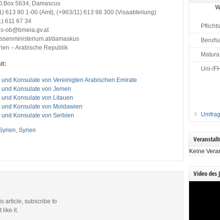
P.O.Box 5634, Damascus
W
1) 613 80 1-00 (Amt), (+963/11) 613 98 300 (Visaabteilung)
1) 611 67 34
Pflicht
us-ob@bmeia.gv.at
ussenministerium.at/damaskus
Berufs
rien – Arabische Republik
Matura
lt:
Uni-/F
t und Konsulate von Vereinigten Arabischen Emirate
t und Konsulate von Jemen
t und Konsulate von Litauen
t und Konsulate von Moldawien
Umfrag
t und Konsulate von Serbien
Syrien
,
Syrien
Veranstal
Keine Vera
Video des 
Video-
Player
is article, subscribe to
like it.