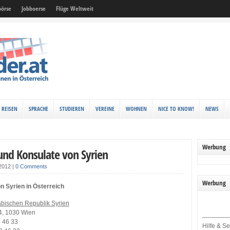
örse
Jobboerse
Flüge Weltweit
REISEN
SPRACHE
STUDIEREN
VEREINE
WOHNEN
NICE TO KNOW!
NEWS
Werbung
und Konsulate von Syrien
 2012
|
0 Comments
Werbung
n Syrien in Österreich
rabischen Republik Syrien
 4, 1030 Wien
3 46 33
Hilfe & Se