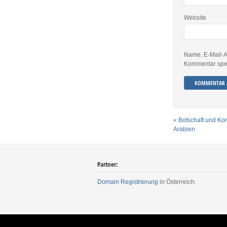
Website
Name, E-Mail-A
Kommentar spe
«
Botschaft und Ko
Arabien
Partner:
Domain Registrierung
in Österreich.