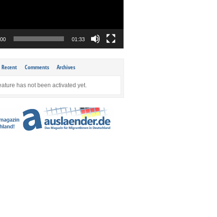
:00
01:33
Recent
Comments
Archives
eature has not been activated yet.