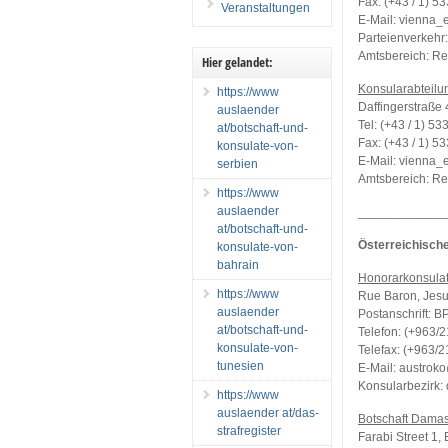
Fax: (+43 / 1) 5
Veranstaltungen
E-Mail: vienna
Parteienverkehr:
Amtsbereich: Re
Hier gelandet:
Konsularabteilu
https://www
Daffingerstraße
auslaender
Tel: (+43 / 1) 53
at/botschaft-und-
Fax: (+43 / 1) 5
konsulate-von-
E-Mail: vienna
serbien
Amtsbereich: Re
https://www
auslaender
____________
at/botschaft-und-
Österreichische
konsulate-von-
bahrain
Honorarkonsulat
https://www
Rue Baron, Jesui
auslaender
Postanschrift: B
at/botschaft-und-
Telefon: (+963/2
konsulate-von-
Telefax: (+963/2
tunesien
E-Mail: austrok
Konsularbezirk: 
https://www
auslaender at/das-
Botschaft Dama
strafregister
Farabi Street 1