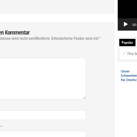
00
nen Kommentar
resse wird nicht veröffentlicht.
Erforderliche Felder sind mit
*
Popular
This f
e
*