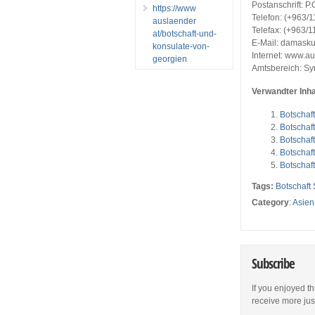
Postanschrift: 
https://www
Telefon: (+963/1
auslaender
Telefax: (+963/1
at/botschaft-und-
E-Mail: damask
konsulate-von-
Internet: www.a
georgien
Amtsbereich: Sy
Verwandter Inha
Botschaf
Botschaf
Botschaf
Botschaf
Botschaf
Tags:
Botschaft 
Category
:
Asien
Subscribe
If you enjoyed th
receive more just 