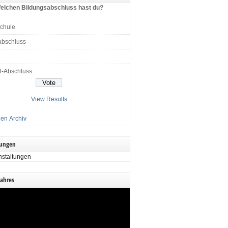
elchen Bildungsabschluss hast du?
schule
abschluss
H-Abschluss
View Results
en Archiv
tungen
nstaltungen
Jahres