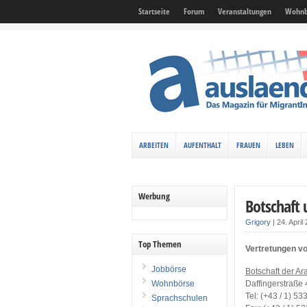
Startseite
Forum
Veranstaltungen
Wohnb
ARBEITEN
AUFENTHALT
FRAUEN
LEBEN
Werbung
Botschaft 
Grigory
|
24. April
Top Themen
Vertretungen vo
Jobbörse
Botschaft der A
Wohnbörse
Daffingerstraße
Tel: (+43 / 1) 53
Sprachschulen