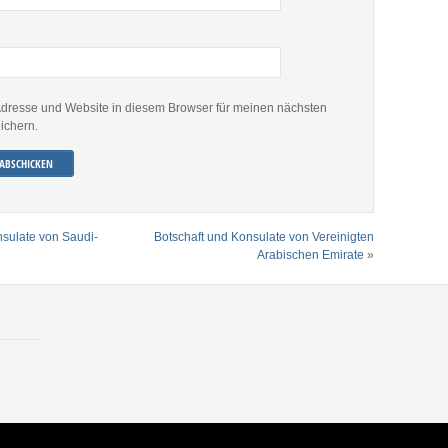
dresse und Website in diesem Browser für meinen nächsten
ichern.
nsulate von Saudi-
Botschaft und Konsulate von Vereinigten
Arabischen Emirate
»