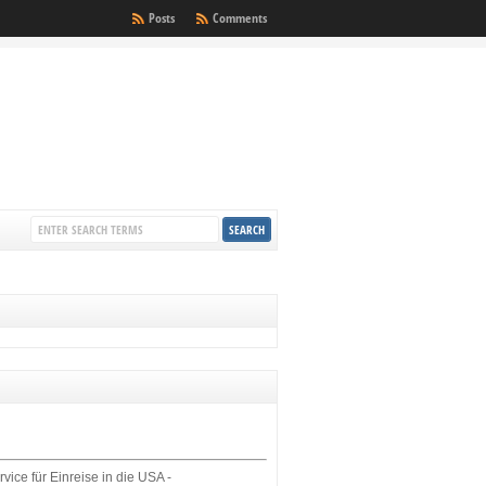
Posts
Comments
rvice für Einreise in die USA -