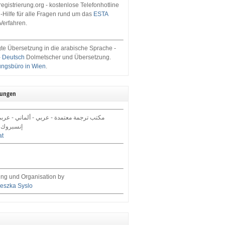
egistrierung.org - kostenlose Telefonhotline
-Hilfe für alle Fragen rund um das
ESTA
Verfahren.
te Übersetzung in die arabische Sprache -
- Deutsch
Dolmetscher und Übersetzung.
ungsbüro in Wien
.
tungen
مكتب ترجمة معتمدة - عربي - ألماني - عرب,
إنسبروك 
at
ng und Organisation by
eszka Syslo