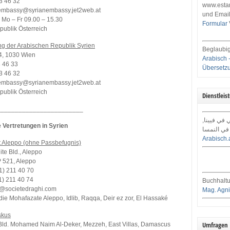
33 46 32
www.estar
_embassy@syrianembassy.jet2web.at
und Email
 Mo – Fr 09.00 – 15.30
Formular
publik Österreich
ng der Arabischen Republik Syrien
Beglaubig
 4, 1030 Wien
Arabisch 
3 46 33
Übersetz
33 46 32
_embassy@syrianembassy.jet2web.at
publik Österreich
Dienstleis
________________________
ي في فيينا
 Vertretungen in Syrien
في النمسا
Arabisch.
 Aleppo (ohne Passbefugnis)
te Bld., Aleppo
P 521, Aleppo
1) 211 40 70
1) 211 40 74
Buchhaltu
o@societedraghi.com
Mag. Agni
die Mohafazate Aleppo, Idlib, Raqqa, Deir ez zor, El Hassaké
skus
Umfragen
, Bld. Mohamed Naim Al-Deker, Mezzeh, East Villas, Damascus