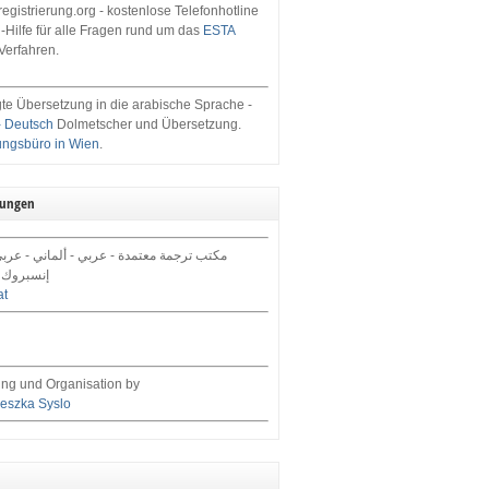
egistrierung.org - kostenlose Telefonhotline
-Hilfe für alle Fragen rund um das
ESTA
Verfahren.
te Übersetzung in die arabische Sprache -
- Deutsch
Dolmetscher und Übersetzung.
ungsbüro in Wien
.
tungen
مكتب ترجمة معتمدة - عربي - ألماني - عرب,
إنسبروك 
at
ng und Organisation by
eszka Syslo