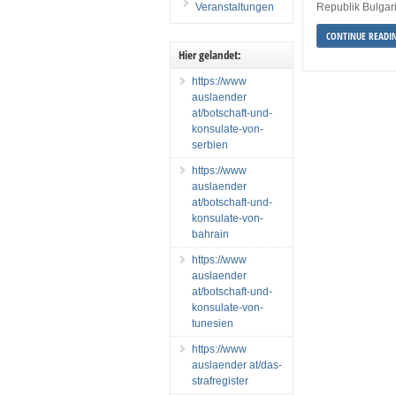
Veranstaltungen
Republik Bulgar
CONTINUE READI
Hier gelandet:
https://www
auslaender
at/botschaft-und-
konsulate-von-
serbien
https://www
auslaender
at/botschaft-und-
konsulate-von-
bahrain
https://www
auslaender
at/botschaft-und-
konsulate-von-
tunesien
https://www
auslaender at/das-
strafregister