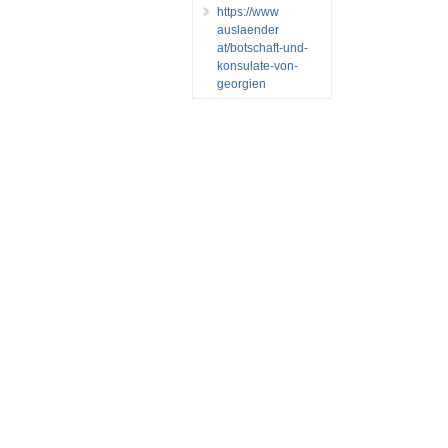
https://www
auslaender
at/botschaft-und-
konsulate-von-
georgien