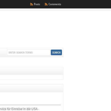
Posts
Comments
rvice für Einreise in die USA -