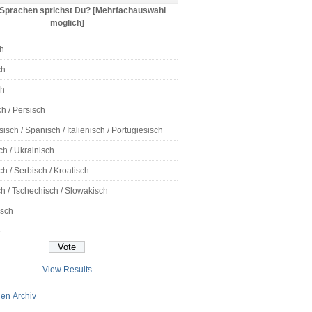
Sprachen sprichst Du? [Mehrfachauswahl
möglich]
h
ch
ch
h / Persisch
isch / Spanisch / Italienisch / Portugiesisch
ch / Ukrainisch
h / Serbisch / Kroatisch
h / Tschechisch / Slowakisch
isch
e
View Results
en Archiv