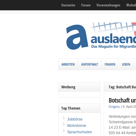
Startseite
Forum
Veranstaltungen
Wohnb
ARBEITEN
AUFENTHALT
FRAUEN
LEBEN
Werbung
Tag: Botschaft Bu
Botschaft u
Grigory
|
6. April 
Top Themen
Vertretungen von
Jobbörse
Schwindgasse 8, 
Wohnbörse
14 23 E-Mail: a
Sprachschulen
505 64 44 Amtsbe