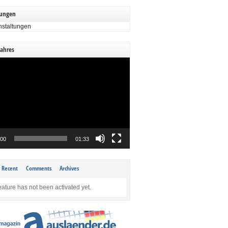
tungen
nstaltungen
Jahres
:00
01:33
Recent
Comments
Archives
eature has not been activated yet.