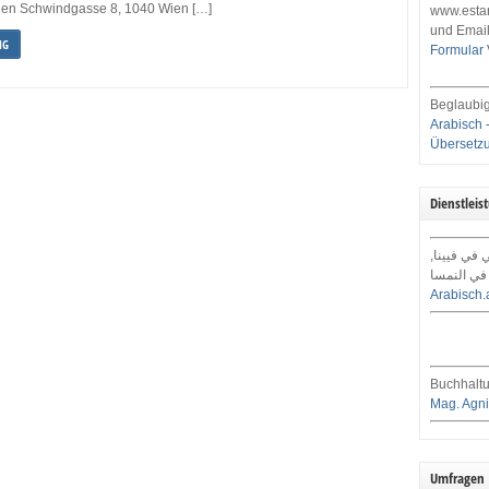
ien Schwindgasse 8, 1040 Wien […]
www.estar
und Email
NG
Formular
Beglaubig
Arabisch 
Übersetz
Dienstleis
ي في فيينا
في النمسا
Arabisch.
Buchhaltu
Mag. Agni
Umfragen