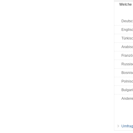
Welche 
Deutsc
Englis
Türkis
Arabisc
Französ
Russis
Bosnisc
Polnisc
Bulgar
Ander
Umfrag