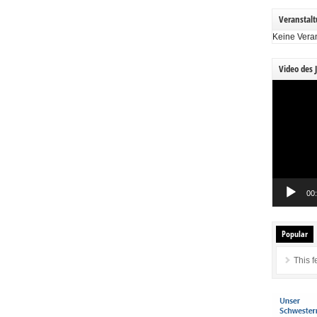
Veranstal
Keine Vera
Video des 
Video-
Player
00
Popular
This f