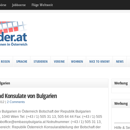
örse
Jobboerse
Flüge Weltweit
REISEN
SPRACHE
STUDIEREN
VEREINE
WOHNEN
NICE TO KNOW!
NEWS
lgarien
Werbung
nd Konsulate von Bulgarien
2012
|
2 Comments
Werbung
 Bulgarien in Österreich Botschaft der Republik Bulgarien
1040 Wien Tel: (+43 / 1) 505 31 13, 505 64 44 Fax: (+43 / 1) 505
mboffice@embassybulgaria.at Notrufnummer: (+43 / 1) 505 31 13,
reich: Republik Österreich Konsularabteilung der Botschaft der
Hilfe & Se