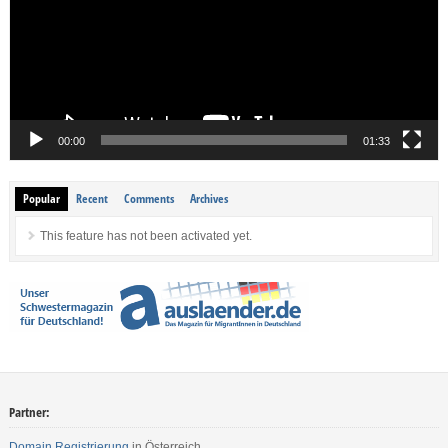
00:00
01:33
Popular
Recent
Comments
Archives
This feature has not been activated yet.
Partner:
Domain Registrierung
in Österreich.