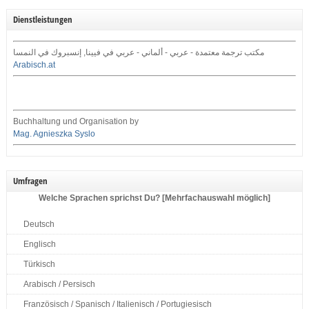
Dienstleistungen
مكتب ترجمة معتمدة - عربي - ألماني - عربي في فيينا, إنسبروك في النمسا
Arabisch.at
Buchhaltung und Organisation by
Mag. Agnieszka Syslo
Umfragen
Welche Sprachen sprichst Du? [Mehrfachauswahl möglich]
Deutsch
Englisch
Türkisch
Arabisch / Persisch
Französisch / Spanisch / Italienisch / Portugiesisch