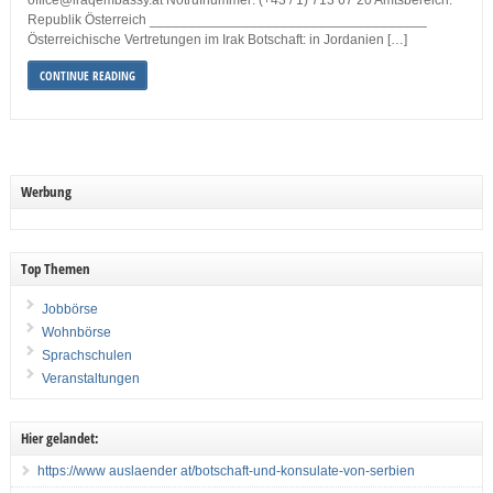
office@iraqembassy.at Notrufnummer: (+43 / 1) 713 67 20 Amtsbereich:
Republik Österreich ____________________________________
Österreichische Vertretungen im Irak Botschaft: in Jordanien […]
CONTINUE READING
Werbung
Top Themen
Jobbörse
Wohnbörse
Sprachschulen
Veranstaltungen
Hier gelandet:
https://www auslaender at/botschaft-und-konsulate-von-serbien