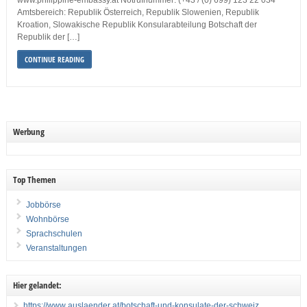
www.philippine-embassy.at Notrufnummer: (+43 / (0) 699) 123 22 034
Amtsbereich: Republik Österreich, Republik Slowenien, Republik
Kroation, Slowakische Republik Konsularabteilung Botschaft der
Republik der […]
CONTINUE READING
Werbung
Top Themen
Jobbörse
Wohnbörse
Sprachschulen
Veranstaltungen
Hier gelandet:
https://www auslaender at/botschaft-und-konsulate-der-schweiz