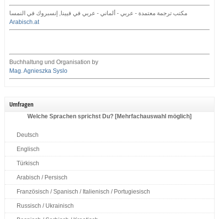
مكتب ترجمة معتمدة - عربي - ألماني - عربي في فيينا, إنسبروك في النمسا
Arabisch.at
Buchhaltung und Organisation by
Mag. Agnieszka Syslo
Umfragen
Welche Sprachen sprichst Du? [Mehrfachauswahl möglich]
Deutsch
Englisch
Türkisch
Arabisch / Persisch
Französisch / Spanisch / Italienisch / Portugiesisch
Russisch / Ukrainisch