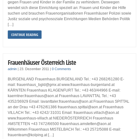
gegen Frauen und Kinder in der Familie zu verhindern. Deswegen
wendet sich diese Einrichtung speziell an: Frauen und Kinder die Hilfe
suchen und brauchen Frauenorganisationen Frauenhäuser Polizei sowie
Justiz soziale und psychosoziale Einrichtungen Medien Behörden Politik
[…]
CONTINUE READING
Frauenhäuser Österreich Liste
admin
|
23. Dezember 2011
|
0 Comments
BURGENLAND Frauenhaus BURGENLAND Tel.: +43 2682/61280 E-
mail: frauenhaus_bgld@gmx.at www.frauenhaus-burgenland.at
KÄRNTEN Frauenhaus KLAGENFURT Tel.: +43 463/44966 E-mail:
kaerntner.frauenhaus@aon.at Frauenhaus LAVANTTAL Tel.: +43
4352/36929 Email: lavanttaler.frauenhaus@aon.at Frauenhaus SPITTAL
an der Drau +43 4762/61386 frauenhaus.spittal@aon.at Frauenhaus
VILLACH Tel.: +43 4242/ 31031 Email: frauenhaus.villach@aon.at
www.frauenhaus-villach.at NIEDERÖSTERREICH Frauenhaus
AMSTETTEN +43 7472/66500 frauenhaus.amstetten@aon.at
Wilkommen Frauenhaus MISTELBACH Tel.: +43 2572/5088 E-mail:
frauenteam@kolping.at […]