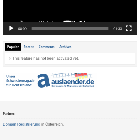
00:00
01:33
Popular
Recent
Comments
Archives
This feature has not been activated yet.
Partner:
Domain Registrierung
in Österreich.