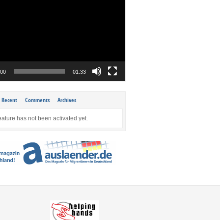
:00
01:33
Recent
Comments
Archives
eature has not been activated yet.