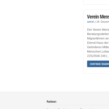
Verein Men
admin
|
18. Dezem
Der Verein Mens
Beratungsstelle
MigrantInnen an
Dienst Haus de
Gelinderes Mitt
Menschen.Leben 
2252/508 248 [
CONTINUE READI
Partner: