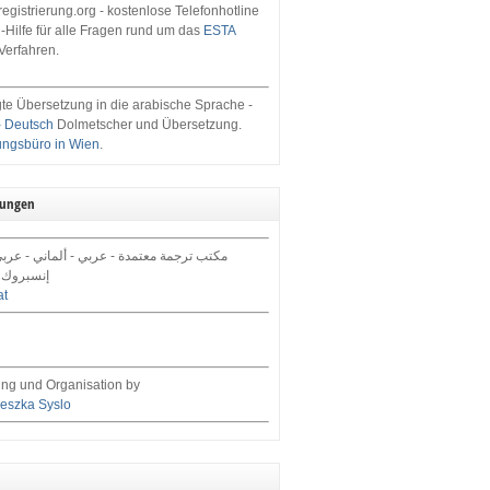
egistrierung.org - kostenlose Telefonhotline
-Hilfe für alle Fragen rund um das
ESTA
Verfahren.
te Übersetzung in die arabische Sprache -
- Deutsch
Dolmetscher und Übersetzung.
ungsbüro in Wien
.
tungen
مكتب ترجمة معتمدة - عربي - ألماني - عرب,
إنسبروك 
at
ng und Organisation by
eszka Syslo