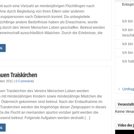
Entspri
t auch eine Vielzahl an minderjährigen Flüchtlingen nach
ohne durch Begleitung von ihren Eltern oder anderen
zugspersonen nach Österreich kommt. Da unbegleitete
Ich bin
lüchtlinge andere Bedürfnisse haben als Erwachsene, wurde
ng durch den Verein Menschen.Leben geschaffen. Betreut werden
Ich bin
emeinschaft ausschließlich Mädchen. Durch die Erlebnisse, die
beschäf
Ich bin
NG
Ich bin
Ich hab
auen Traiskirchen
ber 2011
|
0 Comments
Umfrag
uen Traiskirchen des Vereins Menschen.Leben werden
 mit minderjährigen Kindern sowie minderjährige Mädchen die
h Österreich gekommen sind betreut. Nach der Erstaufnahme im
Veranstal
 Traiskirchen werden die Angehörige dieser Zielgruppen in dieses
Keine Vera
Da die Flucht an niemanden spurlos vorüber geht werden die
assend betreut. Folgende Aufgaben werden deshalb […]
Video des 
NG
Video-