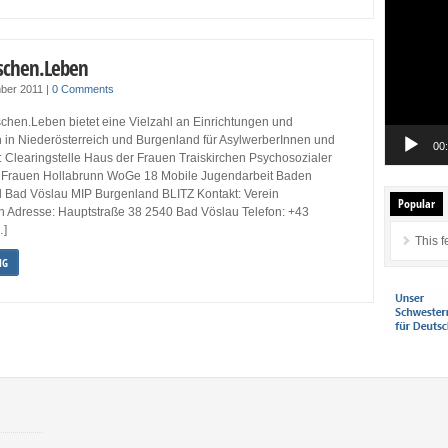
Player
schen.Leben
ber 2011
|
0 Comments
chen.Leben bietet eine Vielzahl an Einrichtungen und
n in Niederösterreich und Burgenland für AsylwerberInnen und
00
: Clearingstelle Haus der Frauen Traiskirchen Psychosozialer
r Frauen Hollabrunn WoGe 18 Mobile Jugendarbeit Baden
el Bad Vöslau MIP Burgenland BLITZ Kontakt: Verein
Popular
Adresse: Hauptstraße 38 2540 Bad Vöslau Telefon: +43
…]
This f
NG