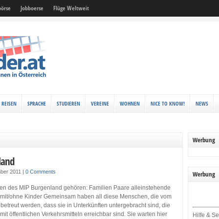
örse
Jobboerse
Flüge Weltweit
REISEN
SPRACHE
STUDIEREN
VEREINE
WOHNEN
NICE TO KNOW!
NEWS
Werbung
land
ber 2011
|
0 Comments
Werbung
nen des MIP Burgenland gehören: Familien Paare alleinstehende
mit/ohne Kinder Gemeinsam haben all diese Menschen, die vom
etreut werden, dass sie in Unterkünften untergebracht sind, die
mit öffentlichen Verkehrsmitteln erreichbar sind. Sie warten hier
Hilfe & Se