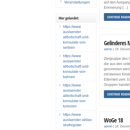
Veranstaltungen
auf den Ausgang 
Erinnerung […]
CONTINUE READI
Hier gelandet:
https://www
auslaender
at/botschaft-und-
Gelinderes 
konsulate-von-
serbien
admin
|
18. Dezem
https://www
Zielgruppe des G
auslaender
die aus den unt
at/botschaft-und-
genommen werden
konsulate-von-
mit kleinen Kin
bahrain
Elternteil uvm. 
Gruppen handelt
https://www
auslaender
CONTINUE READI
at/botschaft-und-
konsulate-von-
tunesien
https://www
WoGe 18
auslaender at/das-
strafregister
admin
|
18. Dezem