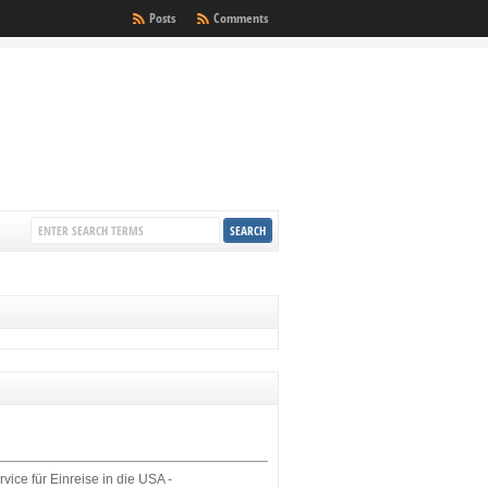
Posts
Comments
rvice für Einreise in die USA -