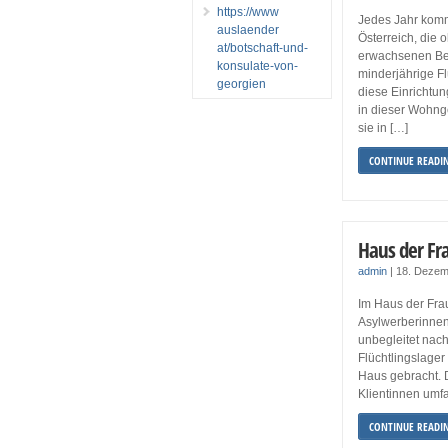
https://www
Jedes Jahr komm
auslaender
Österreich, die 
at/botschaft-und-
erwachsenen Be
konsulate-von-
minderjährige F
georgien
diese Einrichtu
in dieser Wohng
sie in […]
CONTINUE READI
Haus der Fr
admin
|
18. Dezem
Im Haus der Fra
Asylwerberinnen
unbegleitet nac
Flüchtlingslager
Haus gebracht. 
Klientinnen umf
CONTINUE READI