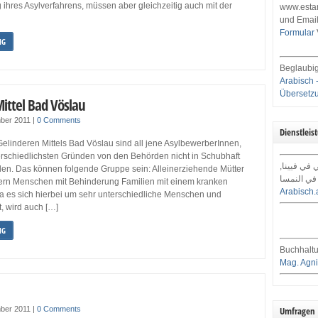
ihres Asylverfahrens, müssen aber gleichzeitig auch mit der
www.estar
und Email
Formular
NG
Beglaubig
Arabisch 
Übersetz
Mittel Bad Vöslau
ber 2011
|
0 Comments
Dienstleis
elinderen Mittels Bad Vöslau sind all jene AsylbewerberInnen,
erschiedlichsten Gründen von den Behörden nicht in Schubhaft
ي في فيينا
. Das können folgende Gruppe sein: Alleinerziehende Mütter
في النمسا
dern Menschen mit Behinderung Familien mit einem kranken
Arabisch.
Da es sich hierbei um sehr unterschiedliche Menschen und
, wird auch […]
NG
Buchhaltu
Mag. Agni
ber 2011
|
0 Comments
Umfragen