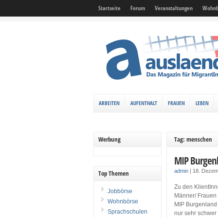
Startseite
Forum
Veranstaltungen
Wohnb
ARBEITEN
AUFENTHALT
FRAUEN
LEBEN
Werbung
Tag: menschen
MIP Burgen
admin
|
18. Dezem
Top Themen
Zu den KlientIn
Jobbörse
Männer/ Frauen 
Wohnbörse
MIP Burgenland b
Sprachschulen
nur sehr schwer 