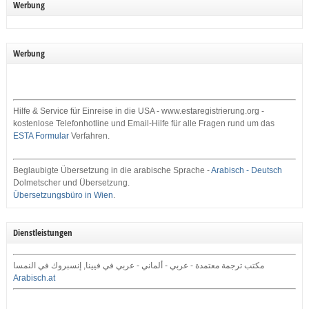
Werbung
Werbung
Hilfe & Service für Einreise in die USA - www.estaregistrierung.org -
kostenlose Telefonhotline und Email-Hilfe für alle Fragen rund um das
ESTA Formular
Verfahren.
Beglaubigte Übersetzung in die arabische Sprache -
Arabisch - Deutsch
Dolmetscher und Übersetzung.
Übersetzungsbüro in Wien
.
Dienstleistungen
مكتب ترجمة معتمدة - عربي - ألماني - عربي في فيينا, إنسبروك في النمسا
Arabisch.at