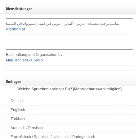
Dienstleistungen
مكتب ترجمة معتمدة - عربي - ألماني - عربي في فيينا, إنسبروك في النمسا
Arabisch.at
Buchhaltung und Organisation by
Mag. Agnieszka Syslo
Umfragen
Welche Sprachen sprichst Du? [Mehrfachauswahl möglich]
Deutsch
Englisch
Türkisch
Arabisch / Persisch
Französisch / Spanisch / Italienisch / Portugiesisch