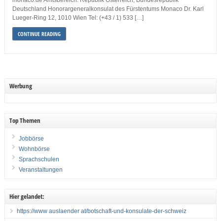
monaco.de Amtsbereich: Republik Österreich, Bundesrepublik
Deutschland Honorargeneralkonsulat des Fürstentums Monaco Dr. Karl
Lueger-Ring 12, 1010 Wien Tel: (+43 / 1) 533 […]
CONTINUE READING
Werbung
Top Themen
Jobbörse
Wohnbörse
Sprachschulen
Veranstaltungen
Hier gelandet:
https://www auslaender at/botschaft-und-konsulate-der-schweiz