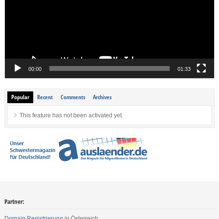
00:00
01:33
Popular
Recent
Comments
Archives
This feature has not been activated yet.
Partner:
Domain Registrierung
in Österreich.