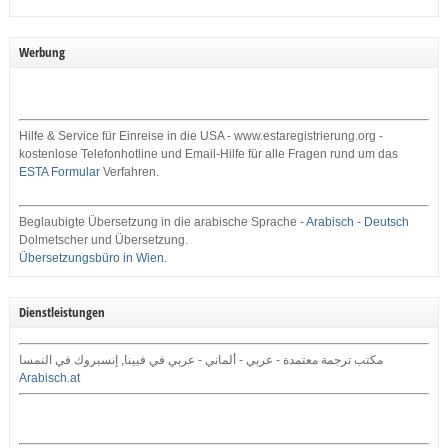
Werbung
Hilfe & Service für Einreise in die USA - www.estaregistrierung.org -
kostenlose Telefonhotline und Email-Hilfe für alle Fragen rund um das
ESTA Formular
Verfahren.
Beglaubigte Übersetzung in die arabische Sprache -
Arabisch - Deutsch
Dolmetscher und Übersetzung.
Übersetzungsbüro in Wien
.
Dienstleistungen
مكتب ترجمة معتمدة - عربي - ألماني - عربي في فيينا, إنسبروك في النمسا
Arabisch.at