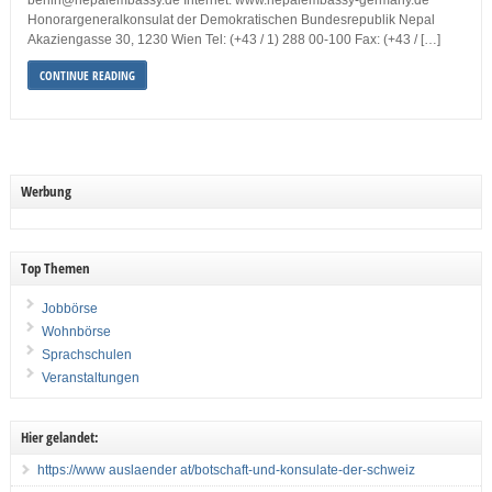
berlin@nepalembassy.de Internet: www.nepalembassy-germany.de
Honorargeneralkonsulat der Demokratischen Bundesrepublik Nepal
Akaziengasse 30, 1230 Wien Tel: (+43 / 1) 288 00-100 Fax: (+43 / […]
CONTINUE READING
Werbung
Top Themen
Jobbörse
Wohnbörse
Sprachschulen
Veranstaltungen
Hier gelandet:
https://www auslaender at/botschaft-und-konsulate-der-schweiz