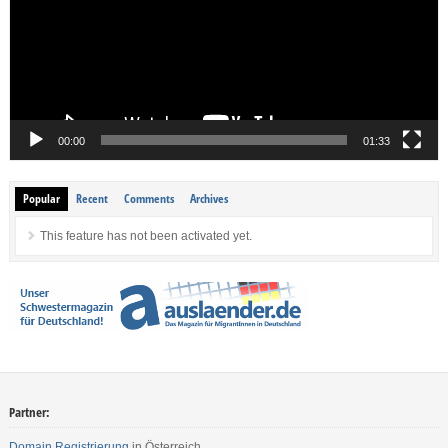
00:00
01:33
Popular
Recent
Comments
Archives
This feature has not been activated yet.
Partner:
Domain Registrierung
in Österreich.