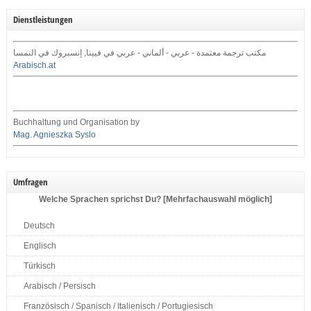
Dienstleistungen
مكتب ترجمة معتمدة - عربي - ألماني - عربي في فيينا, إنسبروك في النمسا
Arabisch.at
Buchhaltung und Organisation by
Mag. Agnieszka Syslo
Umfragen
Welche Sprachen sprichst Du? [Mehrfachauswahl möglich]
Deutsch
Englisch
Türkisch
Arabisch / Persisch
Französisch / Spanisch / Italienisch / Portugiesisch