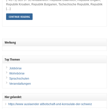
(+43 / 1) 320 57 52 Amtsbereich: Republik Österreich, Republik Ungarn,
Republik Kroatien, Republik Bulgarien, Tschechische Republik, Republik
[…]
CONTINUE READING
Werbung
Top Themen
Jobbörse
Wohnbörse
Sprachschulen
Veranstaltungen
Hier gelandet:
https://www auslaender at/botschaft-und-konsulate-der-schweiz