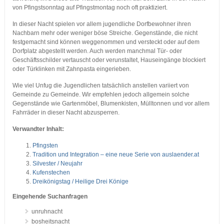
von Pfingstsonntag auf Pfingstmontag noch oft praktiziert.
In dieser Nacht spielen vor allem jugendliche Dorfbewohner ihren
Nachbarn mehr oder weniger böse Streiche. Gegenstände, die nicht
festgemacht sind können weggenommen und versteckt oder auf dem
Dorfplatz abgestellt werden. Auch werden manchmal Tür- oder
Geschäftsschilder vertauscht oder verunstaltet, Hauseingänge blockiert
oder Türklinken mit Zahnpasta eingerieben.
Wie viel Unfug die Jugendlichen tatsächlich anstellen variiert von
Gemeinde zu Gemeinde. Wir empfehlen jedoch allgemein solche
Gegenstände wie Gartenmöbel, Blumenkisten, Mülltonnen und vor allem
Fahrräder in dieser Nacht abzusperren.
Verwandter Inhalt:
Pfingsten
Tradition und Integration – eine neue Serie von auslaender.at
Silvester / Neujahr
Kufenstechen
Dreikönigstag / Heilige Drei Könige
Eingehende Suchanfragen
unruhnacht
bosheitsnacht