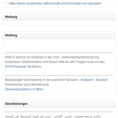
https://www auslaender at/botschaft-und-konsulate-von-georgien
Werbung
Werbung
Hilfe & Service für Einreise in die USA - www.estaregistrierung.org -
kostenlose Telefonhotline und Email-Hilfe für alle Fragen rund um das
ESTA Formular
Verfahren.
Beglaubigte Übersetzung in die arabische Sprache -
Arabisch - Deutsch
Dolmetscher und Übersetzung.
Übersetzungsbüro in Wien
.
Dienstleistungen
مكتب ترجمة معتمدة - عربي - ألماني - عربي في فيينا, إنسبروك في النمسا