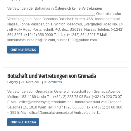
Vertretungen der Bahamas in Österreich keine Vertretungen
___________________________________________ Österreichische
Vefrtretungen auf den Bahamas Botschaft: in den USA Honorarkonsulat
Nassau (ohne Passbefugnis) Winton Meadows, Everglades Road No. 14
/ off Holly Road Postanschrift: P.O. Box: SS6138, Nassau Telefon: (+1242)
364 3297, (+1242) 356 0000 Telefax: (+1242) 364 3297 E-Mail:
konsulatofaustria.bs@life.com, austria1939@yahoo.com
CONTINUE READING
Botschaft und Vertretungen von Grenada
Grigory
|
24. März 2012
|
0 Comments
Vertretungen von Grenada in Österreich Botschaft von Grenada Avenue
Molière 183, 1180 Uccle Tel: (+32 / 2) 223 73 03 Fax: (+32 / 2) 223 73 07
E-Mail: office@embassyofgrenadabxl.net Honorarkonsulat von Grenada
Salzgries 15, 1010 Wien Tel: (+43 / 1) 23 60 360 Fax: (+43 / 1) 23 60 360
– 399 E-Mail: office@konsulat-grenada.at Amtsbefugnis: […]
CONTINUE READING