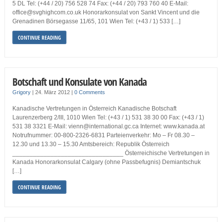
5 DL Tel: (+44 / 20) 756 528 74 Fax: (+44 / 20) 793 760 40 E-Mail:
office@svghighcom.co.uk Honorarkonsulat von Sankt Vincent und die
Grenadinen Börsegasse 11/65, 101 Wien Tel: (+43 / 1) 533 […]
CONTINUE READING
Botschaft und Konsulate von Kanada
Grigory
|
24. März 2012
|
0 Comments
Kanadische Vertretungen in Österreich Kanadische Botschaft
Laurenzerberg 2/III, 1010 Wien Tel: (+43 / 1) 531 38 30 00 Fax: (+43 / 1)
531 38 3321 E-Mail: vienn@international.gc.ca Internet: www.kanada.at
Notrufnummer: 00-800-2326-6831 Parteienverkehr: Mo – Fr 08.30 –
12.30 und 13.30 – 15.30 Amtsbereich: Republik Österreich
________________________________ Österreichische Vertretungen in
Kanada Honorarkonsulat Calgary (ohne Passbefugnis) Demiantschuk
[…]
CONTINUE READING