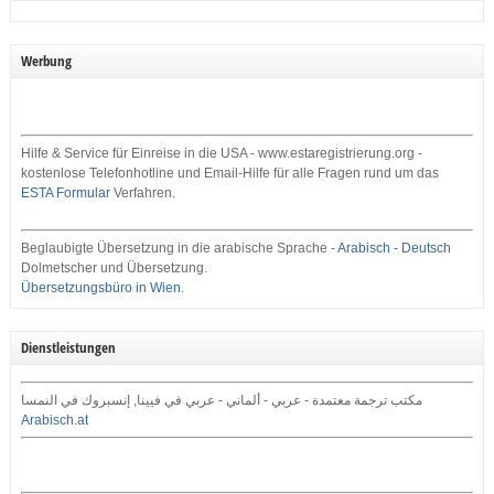
Werbung
Hilfe & Service für Einreise in die USA - www.estaregistrierung.org -
kostenlose Telefonhotline und Email-Hilfe für alle Fragen rund um das
ESTA Formular
Verfahren.
Beglaubigte Übersetzung in die arabische Sprache -
Arabisch - Deutsch
Dolmetscher und Übersetzung.
Übersetzungsbüro in Wien
.
Dienstleistungen
مكتب ترجمة معتمدة - عربي - ألماني - عربي في فيينا, إنسبروك في النمسا
Arabisch.at