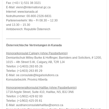
Fax: (+43 / 1) 531 38 3321
E-Mail: vienn@international.gc.ca
Internet: www.kanada.at
Notrufnummer: 00-800-2326-6831
Parteienverkehr: Mo – Fr 08.30 – 12.30
und 13.30 – 15.30
Amtsbereich: Republik Österreich
________________________________
Österreichische Vertretungen in Kanada
Honorarkonsulat Calgary (ohne Passbefugnis)
Demiantschuk Milley Burke & Hoffinger, Barristers and Solicitors, # 1200,
1015 – 4th Street S.W., Calgary, AB, T2R 1J4
Telefon: (+1/403) 283 65 26
Telefax: (+1/403) 263 85 29
E-Mail: oe.consulate@legalsolutions.ca
Konsularbezirk: Provinz Alberta
Honorargeneralkonsulat Halifax (ohne Passbefugnis)
1718 Argyle Street, Suite 410, Halifax, NS, B3J 3N6
Telefon: (+1/902) 429 82 00
Telefax: (+1/902) 425 05 81
E-Mail: austrianconsulatehalifax@sonco.ca