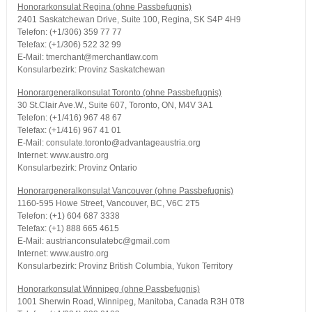
Honorarkonsulat Regina (ohne Passbefugnis)
2401 Saskatchewan Drive, Suite 100, Regina, SK S4P 4H9
Telefon: (+1/306) 359 77 77
Telefax: (+1/306) 522 32 99
E-Mail: tmerchant@merchantlaw.com
Konsularbezirk: Provinz Saskatchewan
Honorargeneralkonsulat Toronto (ohne Passbefugnis)
30 St.Clair Ave.W., Suite 607, Toronto, ON, M4V 3A1
Telefon: (+1/416) 967 48 67
Telefax: (+1/416) 967 41 01
E-Mail: consulate.toronto@advantageaustria.org
Internet: www.austro.org
Konsularbezirk: Provinz Ontario
Honorargeneralkonsulat Vancouver (ohne Passbefugnis)
1160-595 Howe Street, Vancouver, BC, V6C 2T5
Telefon: (+1) 604 687 3338
Telefax: (+1) 888 665 4615
E-Mail: austrianconsulatebc@gmail.com
Internet: www.austro.org
Konsularbezirk: Provinz British Columbia, Yukon Territory
Honorarkonsulat Winnipeg (ohne Passbefugnis)
1001 Sherwin Road, Winnipeg, Manitoba, Canada R3H 0T8