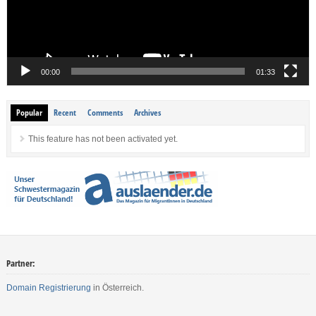
00:00
01:33
Popular
Recent
Comments
Archives
This feature has not been activated yet.
Partner:
Domain Registrierung
in Österreich.