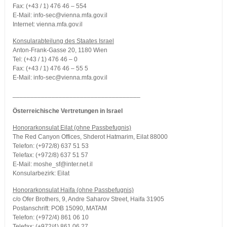
Fax: (+43 / 1) 476 46 – 554
E-Mail: info-sec@vienna.mfa.gov.il
Internet: vienna.mfa.gov.il
Konsularabteilung des Staates Israel
Anton-Frank-Gasse 20, 1180 Wien
Tel: (+43 / 1) 476 46 – 0
Fax: (+43 / 1) 476 46 – 55 5
E-Mail: info-sec@vienna.mfa.gov.il
____________________________________
Österreichische Vertretungen in Israel
Honorarkonsulat Eilat (ohne Passbefugnis)
The Red Canyon Offices, Shderot Hatmarim, Eilat 88000
Telefon: (+972/8) 637 51 53
Telefax: (+972/8) 637 51 57
E-Mail: moshe_sf@inter.net.il
Konsularbezirk: Eilat
Honorarkonsulat Haifa (ohne Passbefugnis)
c/o Ofer Brothers, 9, Andre Saharov Street, Haifa 31905
Postanschrift: POB 15090, MATAM
Telefon: (+972/4) 861 06 10
Telefax: (+972/4) 861 06 27