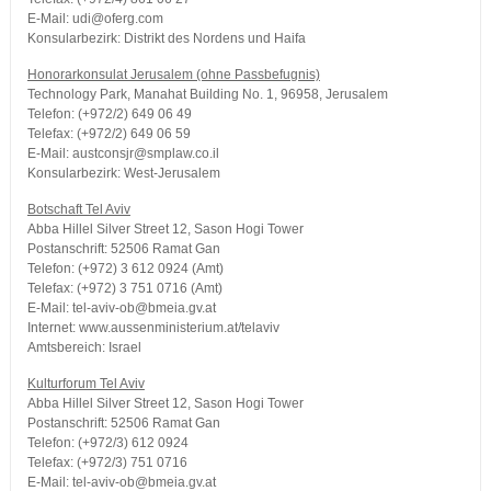
E-Mail: udi@oferg.com
Konsularbezirk: Distrikt des Nordens und Haifa
Honorarkonsulat Jerusalem (ohne Passbefugnis)
Technology Park, Manahat Building No. 1, 96958, Jerusalem
Telefon: (+972/2) 649 06 49
Telefax: (+972/2) 649 06 59
E-Mail: austconsjr@smplaw.co.il
Konsularbezirk: West-Jerusalem
Botschaft Tel Aviv
Abba Hillel Silver Street 12, Sason Hogi Tower
Postanschrift: 52506 Ramat Gan
Telefon: (+972) 3 612 0924 (Amt)
Telefax: (+972) 3 751 0716 (Amt)
E-Mail: tel-aviv-ob@bmeia.gv.at
Internet: www.aussenministerium.at/telaviv
Amtsbereich: Israel
Kulturforum Tel Aviv
Abba Hillel Silver Street 12, Sason Hogi Tower
Postanschrift: 52506 Ramat Gan
Telefon: (+972/3) 612 0924
Telefax: (+972/3) 751 0716
E-Mail: tel-aviv-ob@bmeia.gv.at