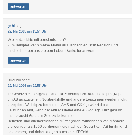
antworten
gabi
sagt:
22. Mai 2015 um 13:54 Uhr
Wie ist das bitte mit pensionistinen?
Zum Beispiel wenn meine Mama aus Tschechien ist in Pension und
möchte hier bei uns bleiben Leben.Danke für antwort
antworten
Rududu
sagt:
22. Mai 2016 um 22:55 Uhr
Im Gesetz nicht festgelegt, aber BHS verlangt ca. 800,- netto pro „Kopf“
um AB auszustellen. Notstandshilfe und andere Leistungen werden nicht
akzeptiert. Wichtig zu bemerken, AMS und GKK gewährt diese
Leistungen erst, wenn der Antragssteller eine AB vorliegt. Kurz gefasst
man braucht Geld um Geld zu bekommen.
Betroffen sind alleinerziehende Mütter (oder Partnerinnen von Männern,
die weniger als 1600 verdienen), die nach der Geburt kein AB für ihr Kind
bekommen, und daher kriegen auch kein KBGeld.