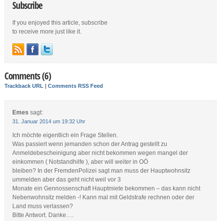
Subscribe
If you enjoyed this article, subscribe
to receive more just like it.
Comments (6)
Trackback URL
|
Comments RSS Feed
Emes
sagt:
31. Januar 2014 um 19:32 Uhr
Ich möchte eigentlich ein Frage Stellen.
Was passiert wenn jemanden schon der Antrag gestellt zu
Anmeldebescheinigung aber nicht bekommen wegen mangel der
einkommen ( Notstandhilfe ), aber will weiter in OÖ
bleiben? In der FremdenPolizei sagt man muss der Hauptwohnsitz
ummelden aber das geht nicht weil vor 3
Monate ein Gennossenschaft Hauptmiete bekommen – das kann nicht
Nebenwohnsitz melden -! Kann mal mit Geldstrafe rechnen oder der
Land muss verlassen?
Bitte Antwort. Danke….