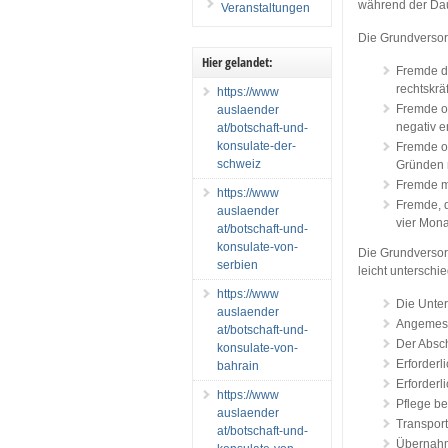
während der Daue
Veranstaltungen
Die Grundversor
Hier gelandet:
Fremde di
rechtskrä
https://www
Fremde oh
auslaender
negativ e
at/botschaft-und-
konsulate-der-
Fremde oh
schweiz
Gründen 
Fremde m
https://www
Fremde, d
auslaender
vier Mon
at/botschaft-und-
konsulate-von-
Die Grundversor
serbien
leicht unterschi
https://www
Die Unter
auslaender
Angemess
at/botschaft-und-
Der Absc
konsulate-von-
Erforderl
bahrain
Erforderl
https://www
Pflege b
auslaender
Transpor
at/botschaft-und-
Übernahm