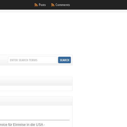
Posts
Comments
rvice für Einreise in die USA -