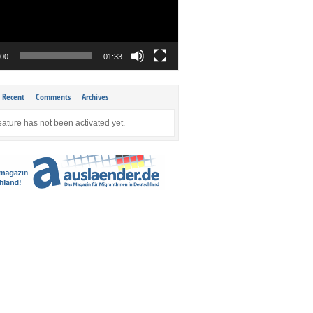
:00
01:33
Recent
Comments
Archives
eature has not been activated yet.