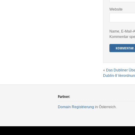
Website
Name, E-Mail-A
Kommentar spe
«
Das Dubliner Üb
Dublin-II Verordnu
Partner:
Domain Registrierung
in Österreich.