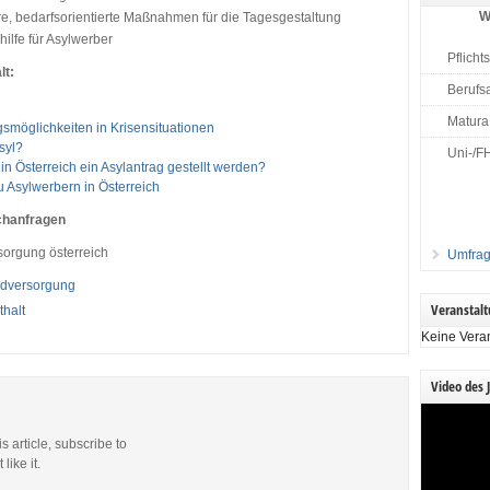
W
e, bedarfsorientierte Maßnahmen für die Tagesgestaltung
ilfe für Asylwerber
Pflicht
lt:
Berufs
Matura
möglichkeiten in Krisensituationen
syl?
Uni-/F
n Österreich ein Asylantrag gestellt werden?
u Asylwerbern in Österreich
chanfragen
sorgung österreich
Umfrag
dversorgung
Veranstal
thalt
Keine Vera
Video des 
Video-
Player
is article, subscribe to
like it.