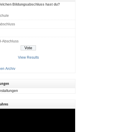
elchen Bildungsabschluss hast du?
schule
abschluss
H-Abschluss
View Results
en Archiv
tungen
nstaltungen
Jahres