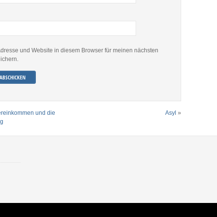
dresse und Website in diesem Browser für meinen nächsten
ichern.
ereinkommen und die
Asyl
»
ng