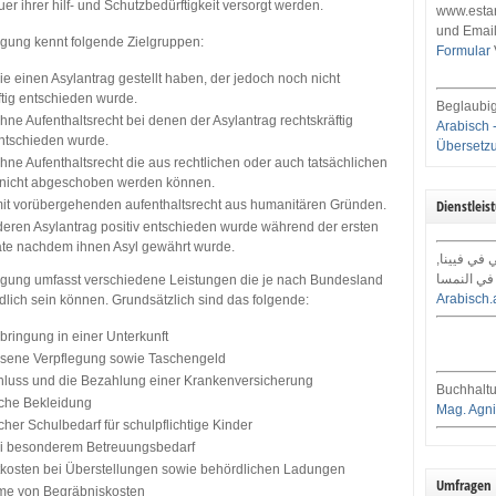
r ihrer hilf- und Schutzbedürftigkeit versorgt werden.
www.estar
und Email
gung kennt folgende Zielgruppen:
Formular
e einen Asylantrag gestellt haben, der jedoch noch nicht
ftig entschieden wurde.
Beglaubig
ne Aufenthaltsrecht bei denen der Asylantrag rechtskräftig
Arabisch 
ntschieden wurde.
Übersetz
ne Aufenthaltsrecht die aus rechtlichen oder auch tatsächlichen
nicht abgeschoben werden können.
Dienstleis
it vorübergehenden aufenthaltsrecht aus humanitären Gründen.
eren Asylantrag positiv entschieden wurde während der ersten
ate nachdem ihnen Asyl gewährt wurde.
ي في فيينا
في النمسا
gung umfasst verschiedene Leistungen die je nach Bundesland
Arabisch.
edlich sein können. Grundsätzlich sind das folgende:
bringung in einer Unterkunft
ene Verpflegung sowie Taschengeld
hluss und die Bezahlung einer Krankenversicherung
Buchhaltu
iche Bekleidung
Mag. Agni
icher Schulbedarf für schulpflichtige Kinder
ei besonderem Betreuungsbedarf
tkosten bei Überstellungen sowie behördlichen Ladungen
Umfragen
e von Begräbniskosten