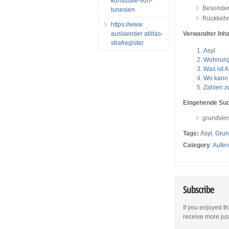
konsulate-von-
Besonder
tunesien
Rückkehrh
https://www
auslaender at/das-
Verwandter Inha
strafregister
Asyl
Wohnungs
Was ist A
Wo kann i
Zahlen z
Eingehende Su
grundver
Tags:
Asyl
,
Grun
Category
:
Aufen
Subscribe
If you enjoyed th
receive more just 