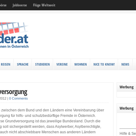
örse
Jobboerse
Flüge Weltweit
REISEN
SPRACHE
STUDIEREN
VEREINE
WOHNEN
NICE TO KNOW!
NEWS
Werbung
versorgung
 2012
|
0 Comments
Werbung
es zwischen dem Bund und den Ländern eine Vereinbarung über
gung für hilfs- und schutzbedürftige Fremde in Österreich.
ese Grundversorgung ist das jeweilige Bundesland. Durch die
soll sichergestellt werden, dass Asylwerber, Asylberechtigte,
 auch nicht abschiebbare Menschen aus anderen Ländern
Hilfe & Se