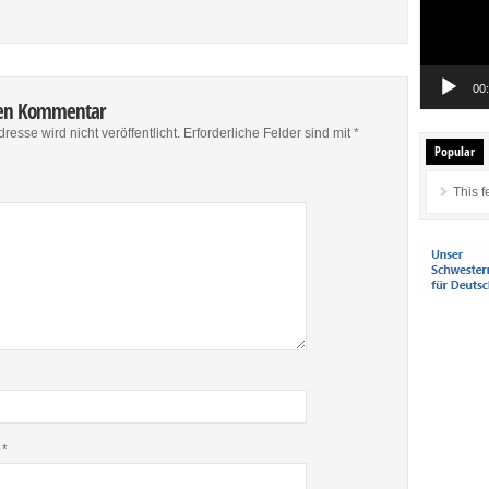
00
nen Kommentar
resse wird nicht veröffentlicht.
Erforderliche Felder sind mit
*
Popular
This f
e
*