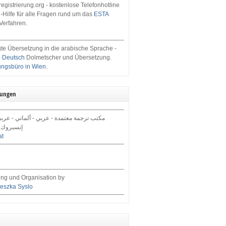
egistrierung.org - kostenlose Telefonhotline
-Hilfe für alle Fragen rund um das
ESTA
Verfahren.
te Übersetzung in die arabische Sprache -
- Deutsch
Dolmetscher und Übersetzung.
ungsbüro in Wien
.
tungen
مكتب ترجمة معتمدة - عربي - ألماني - عرب,
إنسبروك 
at
ng und Organisation by
eszka Syslo