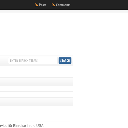
Posts
Comments
rvice für Einreise in die USA -