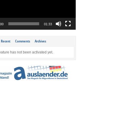
:00
01:33
Recent
Comments
Archives
eature has not been activated yet.