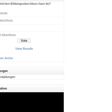
elchen Bildungsabschluss hast du?
schule
abschluss
H-Abschluss
View Results
en Archiv
tungen
nstaltungen
Jahres