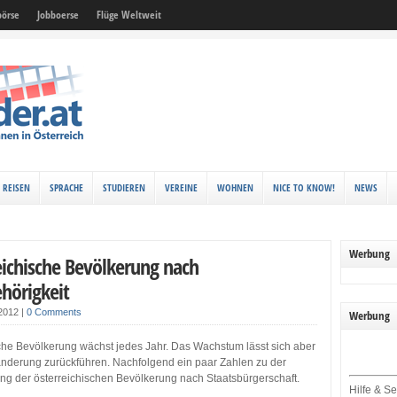
örse
Jobboerse
Flüge Weltweit
REISEN
SPRACHE
STUDIEREN
VEREINE
WOHNEN
NICE TO KNOW!
NEWS
Werbung
eichische Bevölkerung nach
hörigkeit
 2012
|
0 Comments
Werbung
sche Bevölkerung wächst jedes Jahr. Das Wachstum lässt sich aber
anderung zurückführen. Nachfolgend ein paar Zahlen zu der
 der österreichischen Bevölkerung nach Staatsbürgerschaft.
Hilfe & Se