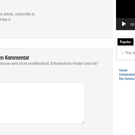
is article, subscribe to
like it.
00
Popular
This f
nen Kommentar
resse wird nicht veröffentlicht.
Erforderliche Felder sind mit
*