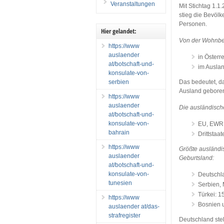
Veranstaltungen
Mit Stichtag 1.
stieg die Bevöl
Personen.
Hier gelandet:
Von der Wohnbe
https://www
auslaender
in Österr
at/botschaft-und-
im Ausla
konsulate-von-
serbien
Das bedeutet, d
Ausland geboren 
https://www
auslaender
Die ausländisch
at/botschaft-und-
konsulate-von-
EU, EWR 
bahrain
Drittstaa
https://www
Größte ausländi
auslaender
Geburtsland:
at/botschaft-und-
konsulate-von-
Deutschl
tunesien
Serbien,
Türkei: 1
https://www
Bosnien 
auslaender at/das-
strafregister
Deutschland stel