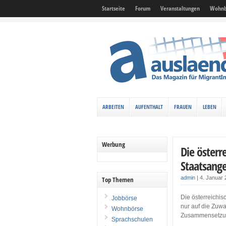
Startseite
Forum
Veranstaltungen
Wohnb
ARBEITEN
AUFENTHALT
FRAUEN
LEBEN
Werbung
Die österr
Staatsange
admin
|
4. Januar
Top Themen
Die österreichi
Jobbörse
nur auf die Zuw
Wohnbörse
Zusammensetzung
Sprachschulen