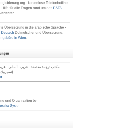
egistrierung.org - kostenlose Telefonhotline
-Hilfe für alle Fragen rund um das
ESTA
Verfahren.
te Übersetzung in die arabische Sprache -
- Deutsch
Dolmetscher und Übersetzung.
ungsbüro in Wien
.
tungen
مكتب ترجمة معتمدة - عربي - ألماني - عرب,
إنسبروك 
at
ng und Organisation by
eszka Syslo