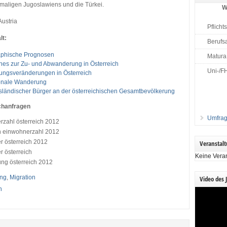
maligen Jugoslawiens und die Türkei.
W
 Austria
Pflicht
lt:
Berufs
phische Prognosen
Matura
nes zur Zu- und Abwanderung in Österreich
Uni-/F
ungsveränderungen in Österreich
ionale Wanderung
usländischer Bürger an der österreichischen Gesamtbevölkerung
chanfragen
Umfrag
rzahl österreich 2012
ch einwohnerzahl 2012
r österreich 2012
Veranstal
 österreich
Keine Vera
ung österreich 2012
ung
,
Migration
Video des 
n
Video-
Player