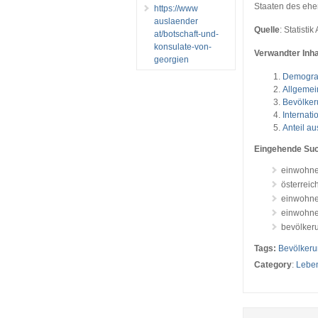
Staaten des ehe
https://www
auslaender
Quelle
: Statistik
at/botschaft-und-
konsulate-von-
Verwandter Inha
georgien
Demogra
Allgemei
Bevölker
Internat
Anteil a
Eingehende Su
einwohne
österrei
einwohne
einwohner
bevölker
Tags:
Bevölker
Category
:
Lebe