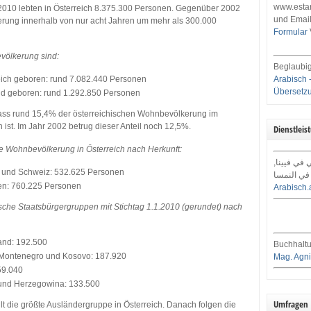
www.estar
1.2010 lebten in Österreich 8.375.300 Personen. Gegenüber 2002
und Email
kerung innerhalb von nur acht Jahren um mehr als 300.000
Formular
völkerung sind:
Beglaubig
eich geboren: rund 7.082.440 Personen
Arabisch 
Übersetz
nd geboren: rund 1.292.850 Personen
ass rund 15,4% der österreichischen Wohnbevölkerung im
ist. Im Jahr 2002 betrug dieser Anteil noch 12,5%.
Dienstleis
e Wohnbevölkerung in Österreich nach Herkunft:
ي في فيينا
und Schweiz: 532.625 Personen
في النمسا
ten: 760.225 Personen
Arabisch.
sche Staatsbürgergruppen mit Stichtag 1.1.2010 (gerundet) nach
and: 192.500
Buchhaltu
 Montenegro und Kosovo: 187.920
Mag. Agni
59.040
und Herzegowina: 133.500
Umfragen
lt die größte Ausländergruppe in Österreich. Danach folgen die