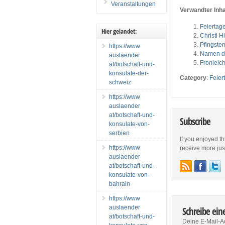
Veranstaltungen
Verwandter Inha
Feiertage
Hier gelandet:
Christi H
Pfingste
https://www
Namen de
auslaender
Fronlei
at/botschaft-und-
konsulate-der-
Category
:
Feier
schweiz
https://www
auslaender
at/botschaft-und-
Subscribe
konsulate-von-
serbien
If you enjoyed th
https://www
receive more just 
auslaender
at/botschaft-und-
konsulate-von-
bahrain
https://www
auslaender
Schreibe ei
at/botschaft-und-
Deine E-Mail-Ad