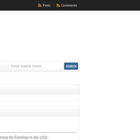
Posts
Comments
rvice für Einreise in die USA -