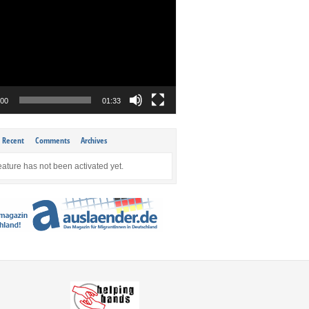
:00
01:33
Recent
Comments
Archives
eature has not been activated yet.