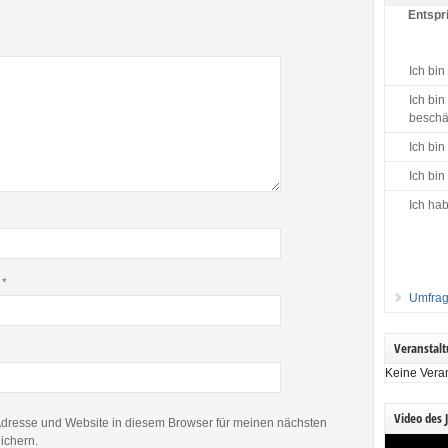
Entspri
Ich bin
Ich bin
beschäf
Ich bin
Ich bin
Ich hab
e
*
Umfrag
Veranstal
Keine Vera
Video des 
dresse und Website in diesem Browser für meinen nächsten
ichern.
Video-