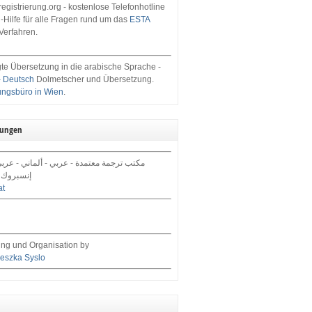
egistrierung.org - kostenlose Telefonhotline
-Hilfe für alle Fragen rund um das
ESTA
Verfahren.
te Übersetzung in die arabische Sprache -
- Deutsch
Dolmetscher und Übersetzung.
ungsbüro in Wien
.
tungen
مكتب ترجمة معتمدة - عربي - ألماني - عرب,
إنسبروك 
at
ng und Organisation by
eszka Syslo