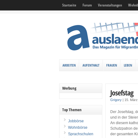
Startseite
Forum
Veranstaltungen
Wohnb
ARBEITEN
AUFENTHALT
FRAUEN
LEBEN
Werbung
Josefstag
Grigory
|
15. Mär
Top Themen
Der Josefstag, de
und in der Steier
Jobbörse
An diesem katho
Wohnbörse
Schutzpatron der
Sprachschulen
der gesamten Kir