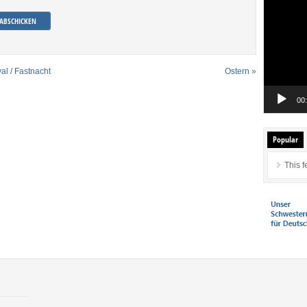
Player
al / Fastnacht
Ostern
»
00
Popular
This f