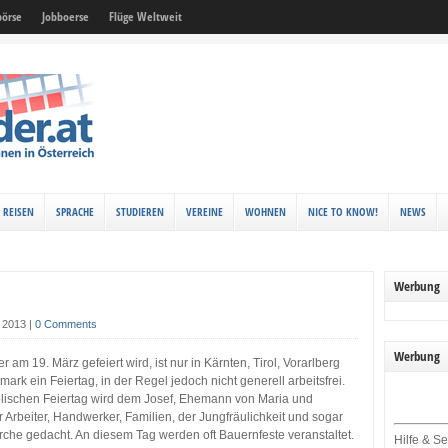
örse
Jobboerse
Flüge Weltweit
REISEN
SPRACHE
STUDIEREN
VEREINE
WOHNEN
NICE TO KNOW!
NEWS
Werbung
z 2013
|
0 Comments
Werbung
r am 19. März gefeiert wird, ist nur in Kärnten, Tirol, Vorarlberg
mark ein Feiertag, in der Regel jedoch nicht generell arbeitsfrei.
lischen Feiertag wird dem Josef, Ehemann von Maria und
 Arbeiter, Handwerker, Familien, der Jungfräulichkeit und sogar
che gedacht. An diesem Tag werden oft Bauernfeste veranstaltet.
Hilfe & Se