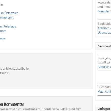
www.estar
lt:
und Email
Formular
 in Österreich
immelfahrt
n
Beglaubig
r Feiertage
Arabisch 
chnam
Übersetz
tage
Dienstleis
ي في فيينا
في النمسا
Arabisch.
is article, subscribe to
like it.
Buchhaltu
Mag. Agni
nen Kommentar
Umfragen
resse wird nicht veröffentlicht.
Erforderliche Felder sind mit
*