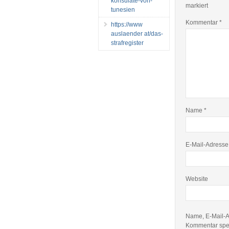
konsulate-von-
markiert
tunesien
Kommentar
*
https://www
auslaender at/das-
strafregister
Name
*
E-Mail-Adress
Website
Name, E-Mail-A
Kommentar spe