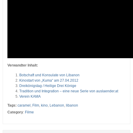
Verwandter Inhalt:
Botschaft und Konsulate von Libanon
Kinostart von „Kuma“ am 27.04.2012
Dreikönigstag / Heilige Drei Könige
Tradition und Integration – eine neue Serie von auslaender.at
Verein KAMA
Tags:
caramel
,
Film
,
kino
,
Lebanon
,
libanon
Category
:
Filme