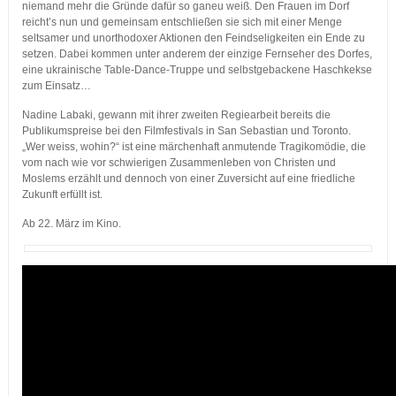
niemand mehr die Gründe dafür so ganeu weiß. Den Frauen im Dorf
reicht’s nun und gemeinsam entschließen sie sich mit einer Menge
seltsamer und unorthodoxer Aktionen den Feindseligkeiten ein Ende zu
setzen. Dabei kommen unter anderem der einzige Fernseher des Dorfes,
eine ukrainische Table-Dance-Truppe und selbstgebackene Haschkekse
zum Einsatz…
Nadine Labaki, gewann mit ihrer zweiten Regiearbeit bereits die
Publikumspreise bei den Filmfestivals in San Sebastian und Toronto.
„Wer weiss, wohin?“ ist eine märchenhaft anmutende Tragikomödie, die
vom nach wie vor schwierigen Zusammenleben von Christen und
Moslems erzählt und dennoch von einer Zuversicht auf eine friedliche
Zukunft erfüllt ist.
Ab 22. März im Kino.