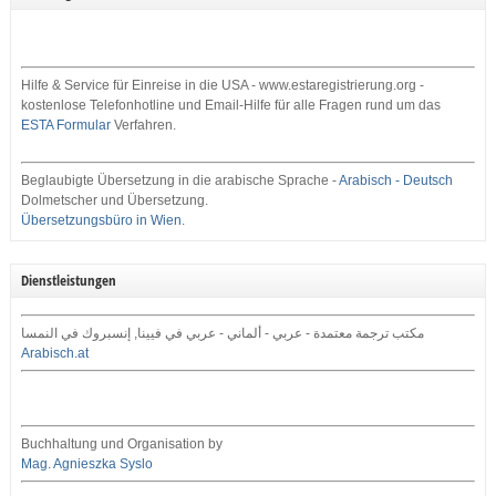
Hilfe & Service für Einreise in die USA - www.estaregistrierung.org -
kostenlose Telefonhotline und Email-Hilfe für alle Fragen rund um das
ESTA Formular
Verfahren.
Beglaubigte Übersetzung in die arabische Sprache -
Arabisch - Deutsch
Dolmetscher und Übersetzung.
Übersetzungsbüro in Wien
.
Dienstleistungen
مكتب ترجمة معتمدة - عربي - ألماني - عربي في فيينا, إنسبروك في النمسا
Arabisch.at
Buchhaltung und Organisation by
Mag. Agnieszka Syslo