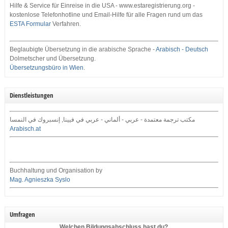
Hilfe & Service für Einreise in die USA - www.estaregistrierung.org -
kostenlose Telefonhotline und Email-Hilfe für alle Fragen rund um das
ESTA Formular
Verfahren.
Beglaubigte Übersetzung in die arabische Sprache -
Arabisch - Deutsch
Dolmetscher und Übersetzung.
Übersetzungsbüro in Wien
.
Dienstleistungen
مكتب ترجمة معتمدة - عربي - ألماني - عربي في فيينا, إنسبروك في النمسا
Arabisch.at
Buchhaltung und Organisation by
Mag. Agnieszka Syslo
Umfragen
Welchen Bildungsabschluss hast du?