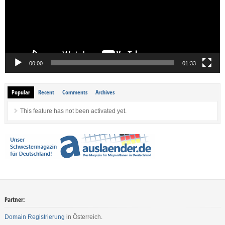
00:00
01:33
Popular
Recent
Comments
Archives
This feature has not been activated yet.
Partner:
Domain Registrierung
in Österreich.