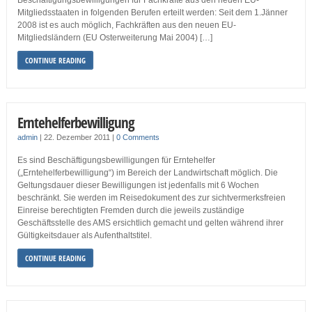
Beschäftigungsbewilligungen für Fachkräfte aus den neuen EU-
Mitgliedsstaaten in folgenden Berufen erteilt werden: Seit dem 1.Jänner
2008 ist es auch möglich, Fachkräften aus den neuen EU-
Mitgliedsländern (EU Osterweiterung Mai 2004) […]
CONTINUE READING
Erntehelferbewilligung
admin
|
22. Dezember 2011
|
0 Comments
Es sind Beschäftigungsbewilligungen für Erntehelfer
(„Erntehelferbewilligung“) im Bereich der Landwirtschaft möglich. Die
Geltungsdauer dieser Bewilligungen ist jedenfalls mit 6 Wochen
beschränkt. Sie werden im Reisedokument des zur sichtvermerksfreien
Einreise berechtigten Fremden durch die jeweils zuständige
Geschäftsstelle des AMS ersichtlich gemacht und gelten während ihrer
Gültigkeitsdauer als Aufenthaltstitel.
CONTINUE READING