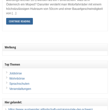
allerdings leichter zu Erwerben als ein Führerschein. Was ist in
Österreich ein Moped? Darunter versteht man Motorfahrräder mit einem
höchstzulässigen Hubraum von 50ccm und einer Bauartgeschwindigkeit
von […]
CONTINUE READING
Werbung
Top Themen
Jobbörse
Wohnbörse
Sprachschulen
Veranstaltungen
Hier gelandet:
https://www auslaender at/botschaft-und-konsulate-der-schweiz