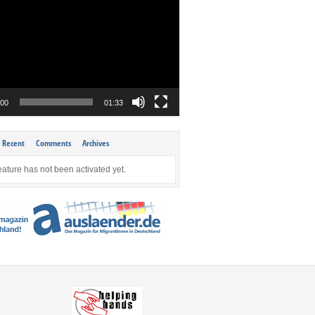
:00
01:33
Recent
Comments
Archives
eature has not been activated yet.