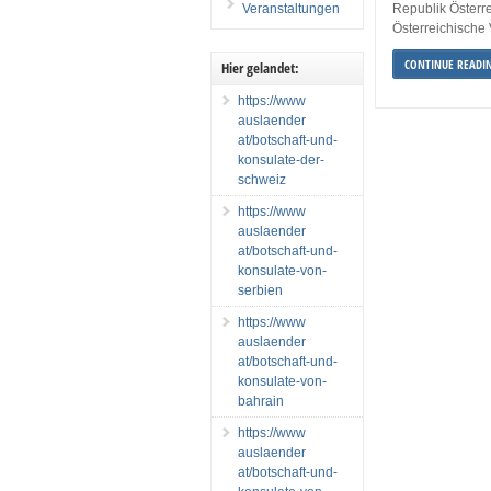
Veranstaltungen
Republik Öste
Österreichische 
CONTINUE READI
Hier gelandet:
https://www
auslaender
at/botschaft-und-
konsulate-der-
schweiz
https://www
auslaender
at/botschaft-und-
konsulate-von-
serbien
https://www
auslaender
at/botschaft-und-
konsulate-von-
bahrain
https://www
auslaender
at/botschaft-und-