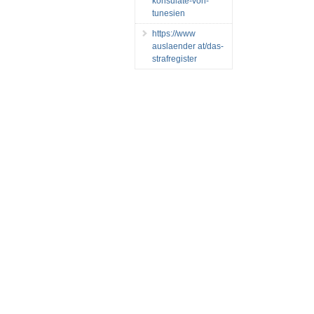
konsulate-von-
tunesien
https://www
auslaender at/das-
strafregister