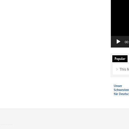
Player
00
Popular
This f