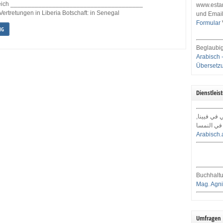
rreich ______________________________________
www.estar
Vertretungen in Liberia Botschaft: in Senegal
und Email
Formular
NG
Beglaubig
Arabisch 
Übersetz
Dienstleis
ي في فيينا
في النمسا
Arabisch.
Buchhaltu
Mag. Agni
Umfragen