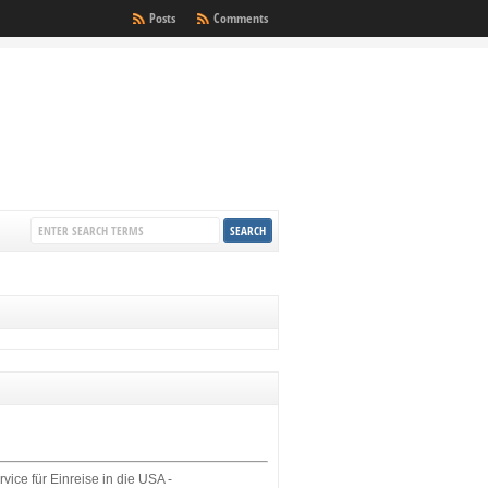
Posts
Comments
rvice für Einreise in die USA -