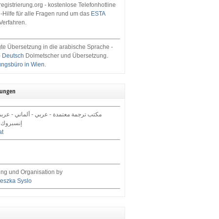
egistrierung.org - kostenlose Telefonhotline
-Hilfe für alle Fragen rund um das
ESTA
Verfahren.
te Übersetzung in die arabische Sprache -
- Deutsch
Dolmetscher und Übersetzung.
ungsbüro in Wien
.
tungen
مكتب ترجمة معتمدة - عربي - ألماني - عرب,
إنسبروك 
at
ng und Organisation by
eszka Syslo