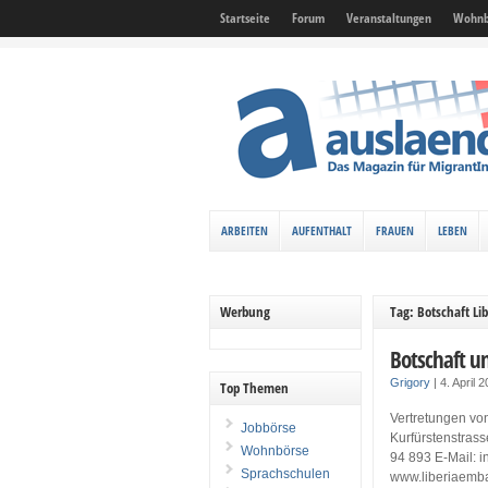
Startseite
Forum
Veranstaltungen
Wohnb
ARBEITEN
AUFENTHALT
FRAUEN
LEBEN
Werbung
Tag: Botschaft Lib
Botschaft u
Grigory
|
4. April 
Top Themen
Vertretungen von
Jobbörse
Kurfürstenstrass
Wohnbörse
94 893 E-Mail: 
Sprachschulen
www.liberiaemba