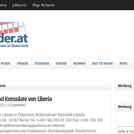
örse
Jobboerse
Flüge Weltweit
REISEN
SPRACHE
STUDIEREN
VEREINE
WOHNEN
NICE TO KNOW!
NEWS
eria
Werbung
nd Konsulate von Liberia
2012
|
0 Comments
Werbung
 Liberia in Österreich Botschaft der Republik Liberia
e 84, 10787 Berlin Tel: (+49 / 30) 263 91 194 Fax: (+49 / 30) 263
info@liberiaembassygermany.de Internet:
ssygermany.de Amtsbereich: Bundesrepublik Deutschland,
Hilfe & Se