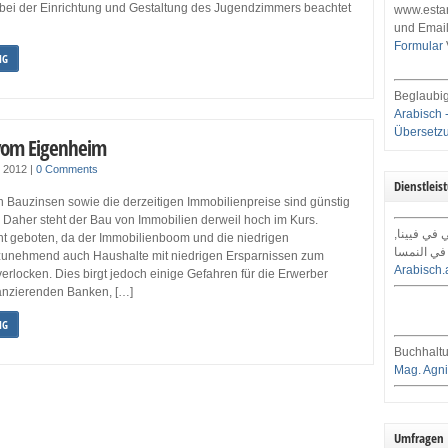
 bei der Einrichtung und Gestaltung des Jugendzimmers beachtet
www.estar
und Email
Formular
NG
Beglaubig
Arabisch 
Übersetz
vom Eigenheim
r 2012
|
0 Comments
Dienstleis
Bauzinsen sowie die derzeitigen Immobilienpreise sind günstig
. Daher steht der Bau von Immobilien derweil hoch im Kurs.
ي في فيينا
ht geboten, da der Immobilienboom und die niedrigen
في النمسا
zunehmend auch Haushalte mit niedrigen Ersparnissen zum
Arabisch.
erlocken. Dies birgt jedoch einige Gefahren für die Erwerber
nanzierenden Banken, […]
NG
Buchhaltu
Mag. Agni
Umfragen