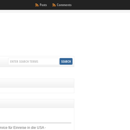
Posts
Comments
rvice für Einreise in die USA -