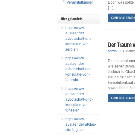
Veranstaltungen
Doch was sollte
[…]
CONTINUE READI
Hier gelandet:
https://www
auslaender
at/botschaft-und-
Der Traum 
konsulate-von-
serbien
admin
|
2. Oktobe
https://www
Die momentanen 
auslaender
wie selten zuvor
at/botschaft-und-
Jedoch ist Obac
konsulate-von-
Baugeldzinsen 
bahrain
Immobilienkauf v
sowie für die fi
https://www
auslaender
CONTINUE READI
at/botschaft-und-
konsulate-von-
tunesien
https://www
auslaender at/das-
strafregister