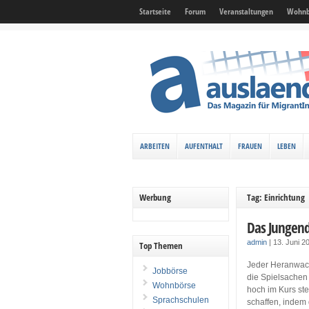
Startseite
Forum
Veranstaltungen
Wohnb
ARBEITEN
AUFENTHALT
FRAUEN
LEBEN
Werbung
Tag: Einrichtung
Das Jungend
admin
|
13. Juni 
Top Themen
Jeder Heranwac
Jobbörse
die Spielsachen
Wohnbörse
hoch im Kurs st
Sprachschulen
schaffen, indem 