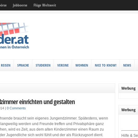
örse
Jobboerse
Flüge Weltweit
REISEN
SPRACHE
STUDIEREN
VEREINE
WOHNEN
NICE TO KNOW!
NEWS
Werbung
zimmer einrichten und gestalten
2014
|
0 Comments
Werbung
hsende braucht sein eigenes Jungendzimmer. Spätestens, wenn
 langweilig werden und Freunde treffen und Privatsphäre ganz
ehen, wird es Zeit, aus dem alten Kinderzimmer einen Raum zu
der Jugendliche sich wohl fühlt und der als Rückzugsort dient.
Hilfe & Se