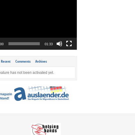
:00
01:33
Recent
Comments
Archives
eature has not been activated yet.