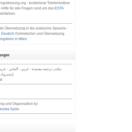
egistrierung.org - kostenlose Telefonhotline
-Hilfe für alle Fragen rund um das
ESTA
Verfahren.
te Übersetzung in die arabische Sprache -
- Deutsch
Dolmetscher und Übersetzung.
ungsbüro in Wien
.
tungen
مكتب ترجمة معتمدة - عربي - ألماني - عرب,
إنسبروك 
at
ng und Organisation by
eszka Syslo