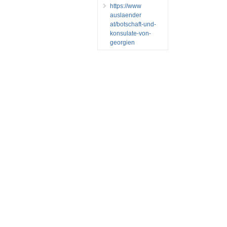
https://www
auslaender
at/botschaft-und-
konsulate-von-
georgien