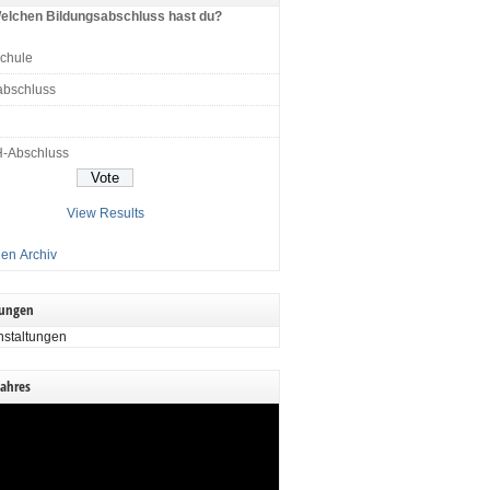
elchen Bildungsabschluss hast du?
schule
abschluss
H-Abschluss
View Results
en Archiv
tungen
nstaltungen
Jahres