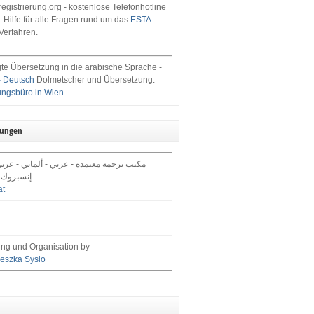
egistrierung.org - kostenlose Telefonhotline
-Hilfe für alle Fragen rund um das
ESTA
Verfahren.
te Übersetzung in die arabische Sprache -
- Deutsch
Dolmetscher und Übersetzung.
ungsbüro in Wien
.
tungen
مكتب ترجمة معتمدة - عربي - ألماني - عرب,
إنسبروك 
at
ng und Organisation by
eszka Syslo