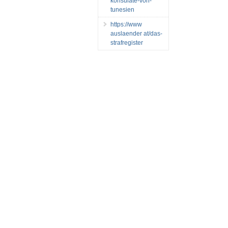
konsulate-von-
tunesien
https://www
auslaender at/das-
strafregister