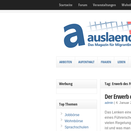
Startseite
Forum
Veranstaltungen
Wohnb
ARBEITEN
AUFENTHALT
FRAUEN
LEBEN
Werbung
Tag: Erwerb des F
Der Erwerb 
admin
|
4. Januar
Top Themen
Das Lenken eines
Jobbörse
eines Führersche
Wohnbörse
vielen Regelung
Sprachschulen
ist und was man