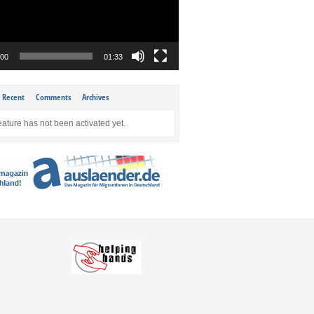
:00
01:33
Recent
Comments
Archives
eature has not been activated yet.