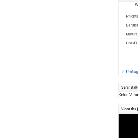
W
Pflicht
Berufs
Matura
Uni-/F
Umfrag
Veranstal
Keine Vera
Video des 
Video-
Player