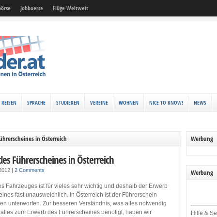
örse
Jobboerse
Flüge Weltweit
REISEN
SPRACHE
STUDIEREN
VEREINE
WOHNEN
NICE TO KNOW!
NEWS
ührerscheines in Österreich
Werbung
des Führerscheines in Österreich
 2012
|
2 Comments
Werbung
 Fahrzeuges ist für vieles sehr wichtig und deshalb der Erwerb
ines fast unausweichlich. In Österreich ist der Führerschein
en unterworfen. Zur besseren Verständnis, was alles notwendig
 alles zum Erwerb des Führerscheines benötigt, haben wir
Hilfe & Se