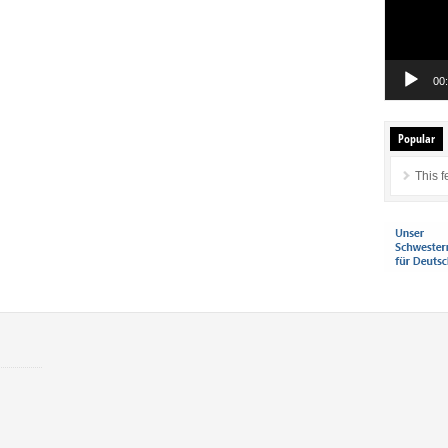
00
Popular
This f