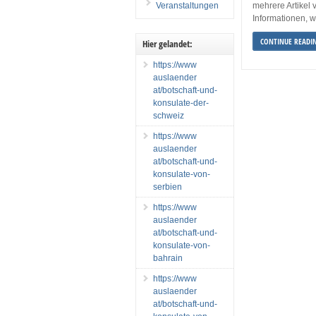
Veranstaltungen
mehrere Artikel 
Informationen, w
CONTINUE READI
Hier gelandet:
https://www
auslaender
at/botschaft-und-
konsulate-der-
schweiz
https://www
auslaender
at/botschaft-und-
konsulate-von-
serbien
https://www
auslaender
at/botschaft-und-
konsulate-von-
bahrain
https://www
auslaender
at/botschaft-und-