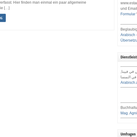
verfasst. Hier finden man einmal ein paar allgemeine
www.estar
ie […]
und Email
Formular
NG
Beglaubig
Arabisch 
Übersetz
Dienstleis
ي في فيينا
في النمسا
Arabisch.
Buchhaltu
Mag. Agni
Umfragen