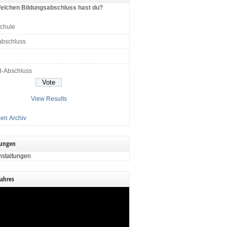
elchen Bildungsabschluss hast du?
schule
abschluss
H-Abschluss
View Results
en Archiv
tungen
nstaltungen
Jahres