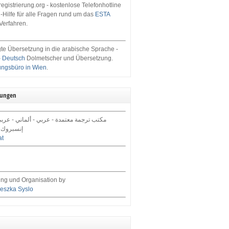
egistrierung.org - kostenlose Telefonhotline
-Hilfe für alle Fragen rund um das
ESTA
Verfahren.
te Übersetzung in die arabische Sprache -
- Deutsch
Dolmetscher und Übersetzung.
ungsbüro in Wien
.
tungen
مكتب ترجمة معتمدة - عربي - ألماني - عرب,
إنسبروك 
at
ng und Organisation by
eszka Syslo