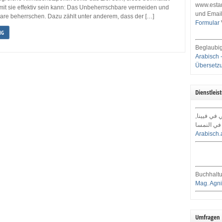
www.estar
mit sie effektiv sein kann: Das Unbeherrschbare vermeiden und
und Email
re beherrschen. Dazu zählt unter anderem, dass der […]
Formular
NG
Beglaubig
Arabisch 
Übersetz
Dienstleis
ي في فيينا
في النمسا
Arabisch.
Buchhaltu
Mag. Agni
Umfragen