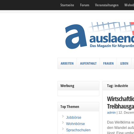
Startseite
Forum
Veranstaltungen
Wohnb
ARBEITEN
AUFENTHALT
FRAUEN
LEBEN
Werbung
Tag: industrie
Wirtschaftli
Treibhausga
Top Themen
admin
|
12. Deze
Jobbörse
Das Weltklima wir
Wohnbörse
den Wandel aufz
Sprachschulen
lässt. Eine umfan