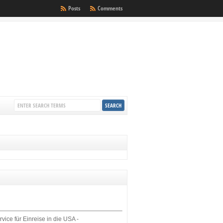
Posts
Comments
rvice für Einreise in die USA -