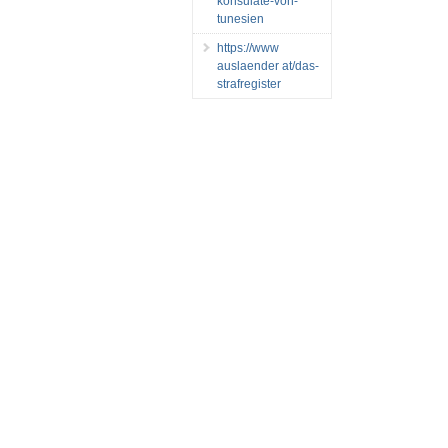
konsulate-von-
tunesien
https://www
auslaender at/das-
strafregister