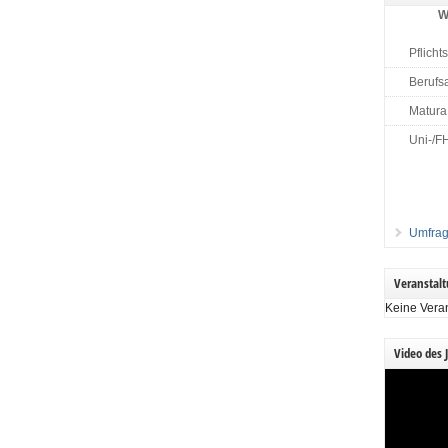
W
Pflicht
Berufs
Matura
Uni-/F
Umfrag
Veranstal
Keine Vera
Video des 
Video-
Player