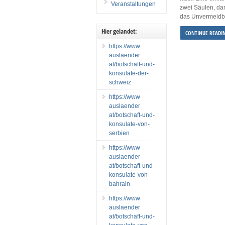
Veranstaltungen
zwei Säulen, da
das Unvermeidba
Hier gelandet:
CONTINUE READI
https://www
auslaender
at/botschaft-und-
konsulate-der-
schweiz
https://www
auslaender
at/botschaft-und-
konsulate-von-
serbien
https://www
auslaender
at/botschaft-und-
konsulate-von-
bahrain
https://www
auslaender
at/botschaft-und-