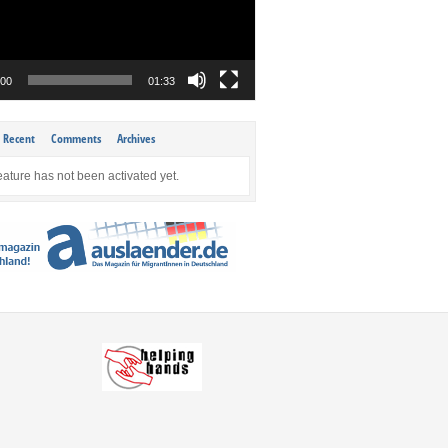
:00
01:33
Recent
Comments
Archives
eature has not been activated yet.