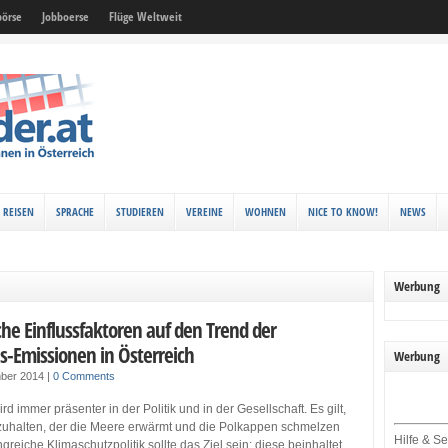
örse
Jobboerse
Flüge Weltweit
REISEN
SPRACHE
STUDIEREN
VEREINE
WOHNEN
NICE TO KNOW!
NEWS
Werbung
che Einflussfaktoren auf den Trend der
s-Emissionen in Österreich
Werbung
mber 2014
|
0 Comments
d immer präsenter in der Politik und in der Gesellschaft. Es gilt,
uhalten, der die Meere erwärmt und die Polkappen schmelzen
Hilfe & Se
greiche Klimaschutzpolitik sollte das Ziel sein; diese beinhaltet