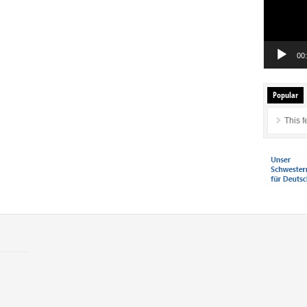
00
Popular
This f