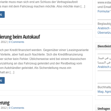
iante muss man sich erst am Schluss der Vertragslaufzeit
www.estar
as man mit dem Fahrzeug machen möchte. Also möchte man […]
und Email
Formular
NG
Beglaubig
Arabisch 
Übersetz
zierung beim Autokauf
r 2012
|
0 Comments
Dienstleis
ch per Kredit finanziert werden. Gegenüber einer Leasingvariante
Vorteile, aber halt auch Nachteile. Sich die Kreditfinanzierung
ي في فيينا
er sicher kein Fehler. Üblicherweise wird bei einem klassischen
في النمسا
 Anzahlung an das Fahrzeug geleistet und der Restbetrag vom
Arabisch.
en Autohändler geleistet. Als Sicherstellung muss ein
alt an […]
NG
Buchhaltu
Mag. Agni
erung
r 2012
|
0 Comments
Umfragen