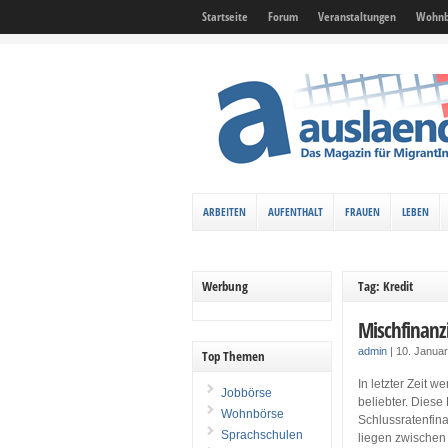
Startseite
Forum
Veranstaltungen
Wohnb
ARBEITEN
AUFENTHALT
FRAUEN
LEBEN
Werbung
Tag: Kredit
Mischfinanz
admin
|
10. Janua
Top Themen
In letzter Zeit 
Jobbörse
beliebter. Dies
Wohnbörse
Schlussratenfina
Sprachschulen
liegen zwischen 