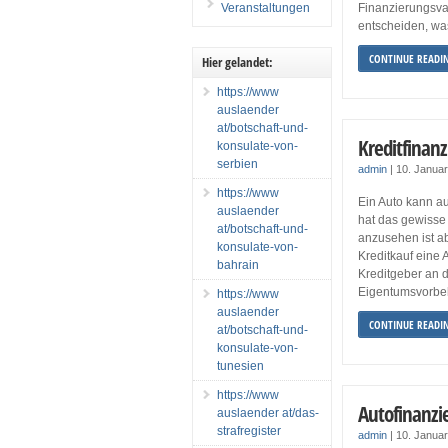
Veranstaltungen
Finanzierungsvar
entscheiden, w
CONTINUE READI
Hier gelandet:
https://www
auslaender
at/botschaft-und-
Kreditfinan
konsulate-von-
serbien
admin
|
10. Janua
https://www
Ein Auto kann au
auslaender
hat das gewisse 
at/botschaft-und-
anzusehen ist ab
konsulate-von-
Kreditkauf eine
bahrain
Kreditgeber an d
Eigentumsvorbeh
https://www
auslaender
CONTINUE READI
at/botschaft-und-
konsulate-von-
tunesien
https://www
Autofinanzi
auslaender at/das-
strafregister
admin
|
10. Janua