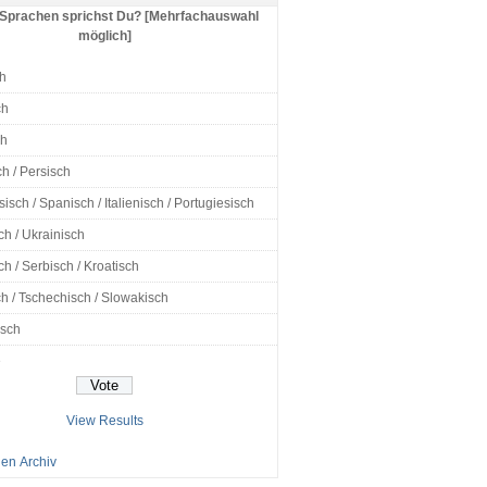
Sprachen sprichst Du? [Mehrfachauswahl
möglich]
h
ch
ch
h / Persisch
isch / Spanisch / Italienisch / Portugiesisch
ch / Ukrainisch
h / Serbisch / Kroatisch
h / Tschechisch / Slowakisch
isch
e
View Results
en Archiv