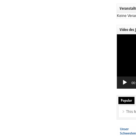
Veranstal
Keine Vera
Video des 
Video-
Player
00
Popular
This f