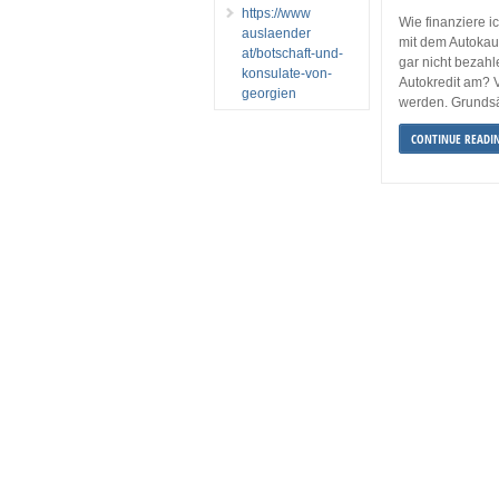
https://www
Wie finanziere 
auslaender
mit dem Autokau
at/botschaft-und-
gar nicht bezahl
konsulate-von-
Autokredit am? V
georgien
werden. Grundsät
CONTINUE READI