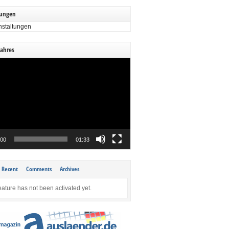
tungen
nstaltungen
Jahres
:00
01:33
Recent
Comments
Archives
eature has not been activated yet.