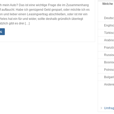
Welche 
ich mein Auto? Das ist eine wichtige Frage die im Zusammenhang
f auftaucht. Habe ich genügend Geld gespart, oder möchte ich es
en und lieber einen Leasingvertrag abschließen, oder ist mir ein
Deutsc
ieles hat ein für und wider, sollte deshalb gründlich überlegt
zlich gibt es drei […]
Englis
NG
Türkis
Arabisc
Französ
Russis
Bosnisc
Polnisc
Bulgar
Ander
Umfrag