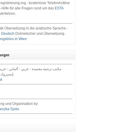
egistrierung.org - kostenlose Telefonhotline
-Hilfe für alle Fragen rund um das
ESTA
Verfahren.
te Übersetzung in die arabische Sprache -
- Deutsch
Dolmetscher und Übersetzung.
ungsbüro in Wien
.
tungen
مكتب ترجمة معتمدة - عربي - ألماني - عرب,
إنسبروك 
at
ng und Organisation by
eszka Syslo