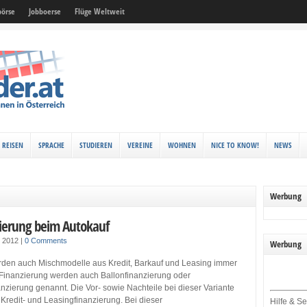
örse
Jobboerse
Flüge Weltweit
REISEN
SPRACHE
STUDIEREN
VEREINE
WOHNEN
NICE TO KNOW!
NEWS
Werbung
ierung beim Autokauf
r 2012
|
0 Comments
Werbung
werden auch Mischmodelle aus Kredit, Barkauf und Leasing immer
e Finanzierung werden auch Ballonfinanzierung oder
nzierung genannt. Die Vor- sowie Nachteile bei dieser Variante
Kredit- und Leasingfinanzierung. Bei dieser
Hilfe & Se