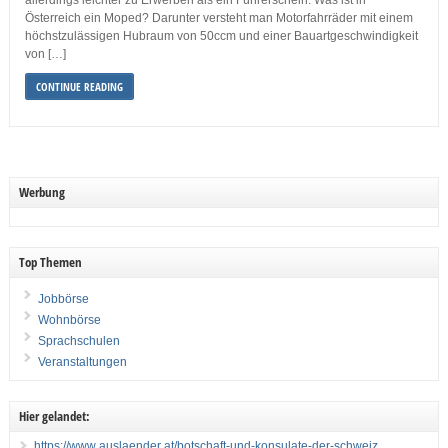
allerdings leichter zu Erwerben als ein Führerschein. Was ist in
Österreich ein Moped? Darunter versteht man Motorfahrräder mit einem
höchstzulässigen Hubraum von 50ccm und einer Bauartgeschwindigkeit
von […]
CONTINUE READING
Werbung
Top Themen
Jobbörse
Wohnbörse
Sprachschulen
Veranstaltungen
Hier gelandet:
https://www auslaender at/botschaft-und-konsulate-der-schweiz